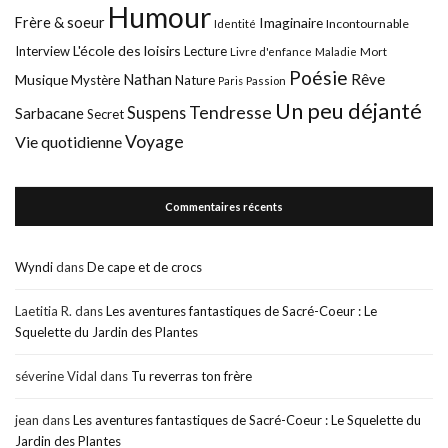
Humour
Frère & soeur
Imaginaire
Incontournable
Identité
L'école des loisirs
Interview
Lecture
Mort
Livre d'enfance
Maladie
Poésie
Nathan
Rêve
Musique
Mystère
Nature
Paris
Passion
Un peu déjanté
Tendresse
Suspens
Sarbacane
Secret
Voyage
Vie quotidienne
Commentaires récents
Wyndi
dans
De cape et de crocs
Laetitia R.
dans
Les aventures fantastiques de Sacré-Coeur : Le
Squelette du Jardin des Plantes
séverine Vidal
dans
Tu reverras ton frère
jean
dans
Les aventures fantastiques de Sacré-Coeur : Le Squelette du
Jardin des Plantes