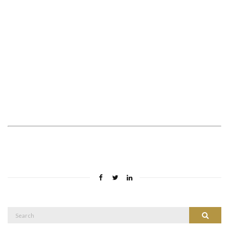
Search
Search
for: