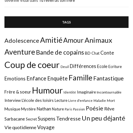
séverine Vidal
dans
Tu reverras ton frère
TAGS
Amitié
Animaux
Amour
Adolescence
Aventure
Bande de copains
Conte
BD
Chat
Coup de coeur
Différences
Ecole
Ecriture
Deuil
Famille
Fantastique
Enfance
Enquête
Emotions
Humour
Frère & soeur
Imaginaire
Incontournable
Identité
L'école des loisirs
Interview
Lecture
Mort
Livre d'enfance
Maladie
Poésie
Nathan
Rêve
Musique
Mystère
Nature
Paris
Passion
Un peu déjanté
Tendresse
Suspens
Sarbacane
Secret
Voyage
Vie quotidienne