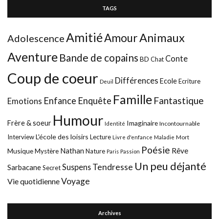
TAGS
Amitié
Animaux
Amour
Adolescence
Aventure
Bande de copains
Conte
BD
Chat
Coup de coeur
Différences
Ecole
Ecriture
Deuil
Famille
Fantastique
Enfance
Enquête
Emotions
Humour
Frère & soeur
Imaginaire
Incontournable
Identité
L'école des loisirs
Interview
Lecture
Mort
Livre d'enfance
Maladie
Poésie
Nathan
Rêve
Musique
Mystère
Nature
Paris
Passion
Un peu déjanté
Tendresse
Suspens
Sarbacane
Secret
Voyage
Vie quotidienne
Archives