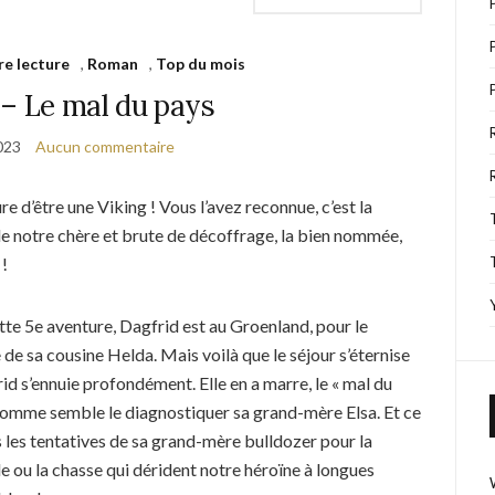
re lecture
,
Roman
,
Top du mois
 – Le mal du pays
023
Aucun commentaire
re d’être une Viking ! Vous l’avez reconnue, c’est la
e notre chère et brute de décoffrage, la bien nommée,
 !
te 5e aventure, Dagfrid est au Groenland, pour le
de sa cousine Helda. Mais voilà que le séjour s’éternise
id s’ennuie profondément. Elle en a marre, le « mal du
comme semble le diagnostiquer sa grand-mère Elsa. Et ce
s les tentatives de sa grand-mère bulldozer pour la
 ou la chasse qui dérident notre héroïne à longues