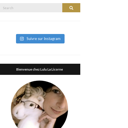
Search
Search
or:
Suivre sur Instagram
Bienvenue chez Lulu La Licorne