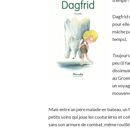
trempé !
Dagfrid n
pour elle
mâche pas
temps).
Toujours 
peu (il f
dissimul
au Groenl
un voyage
mouvemen
Mais entre un père malade en bateau, un f
petits soins qui joue les couturières et c
sans son armure de combat, même rouillée,