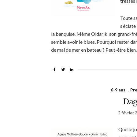
tresses 
Toute sa
s’éclate
la banquise. Même Oldarik, son grand-frère
semble avoir le blues. Pourquoi rester da
de mal de mer en bateau ? Peut-être bie
6-9 ans
,
Pre
Dag
2 février 
Quelle jo