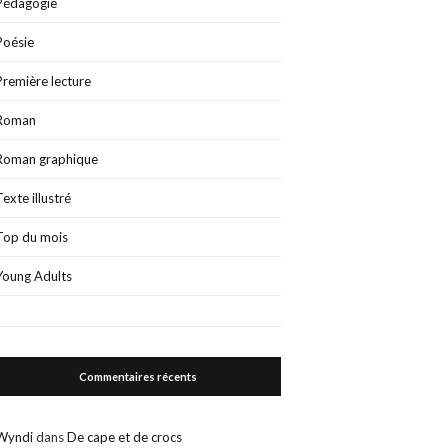
Pédagogie
Poésie
Première lecture
Roman
Roman graphique
Texte illustré
Top du mois
Young Adults
Commentaires récents
Wyndi
dans
De cape et de crocs