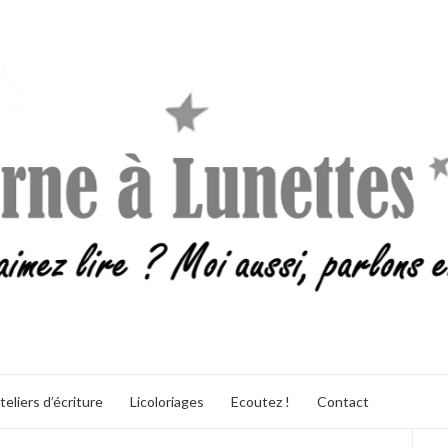
teliers d’écriture
Licoloriages
Ecoutez !
Contact