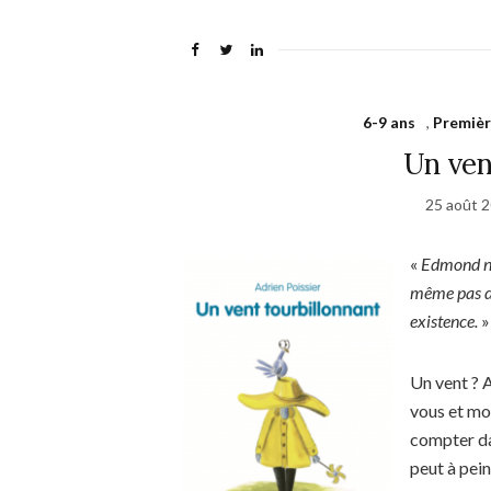
6-9 ans
,
Premièr
Un ven
25 août 
«
Edmond n’a
même pas d’o
existence.
»
Un vent ? 
vous et mo
compter da
peut à pei