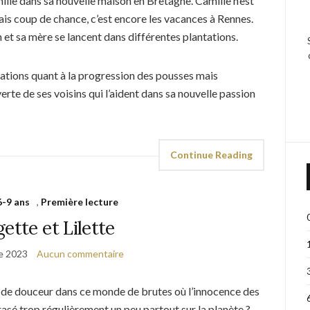
mille dans sa nouvelle maison en Bretagne. Camille n’est
ais coup de chance, c’est encore les vacances à Rennes.
n et sa mère se lancent dans différentes plantations.
tions quant à la progression des pousses mais
erte de ses voisins qui l’aident dans sa nouvelle passion
Continue Reading
6-9 ans
,
Première lecture
ette et Lilette
e 2023
Aucun commentaire
 de douceur dans ce monde de brutes où l’innocence des
rasé trop régulièrement un peu partout sur la planète ?