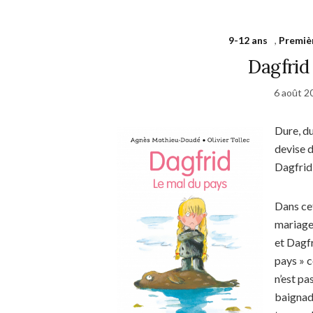
9-12 ans
,
Premiè
Dagfrid
6 août 2
Dure, du
devise d
Dagfrid
Dans cet
mariage 
et Dagfr
pays » 
n’est pa
baignade