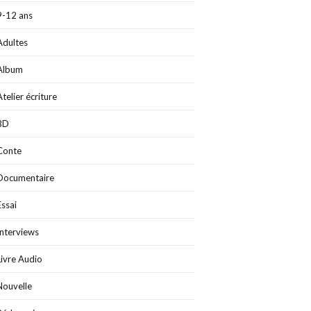
9-12 ans
Adultes
Album
Atelier écriture
BD
Conte
Documentaire
Essai
Interviews
Livre Audio
Nouvelle