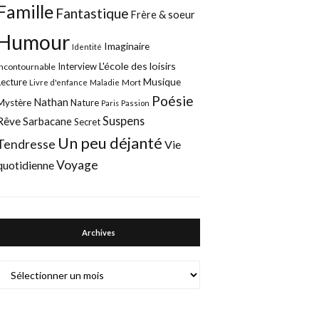
Famille
Fantastique
Frère & soeur
Humour
Imaginaire
Identité
L'école des loisirs
Interview
Incontournable
Musique
Lecture
Mort
Livre d'enfance
Maladie
Poésie
Nathan
Mystère
Nature
Paris
Passion
Suspens
Rêve
Sarbacane
Secret
Un peu déjanté
Tendresse
Vie
Voyage
quotidienne
Archives
Archives