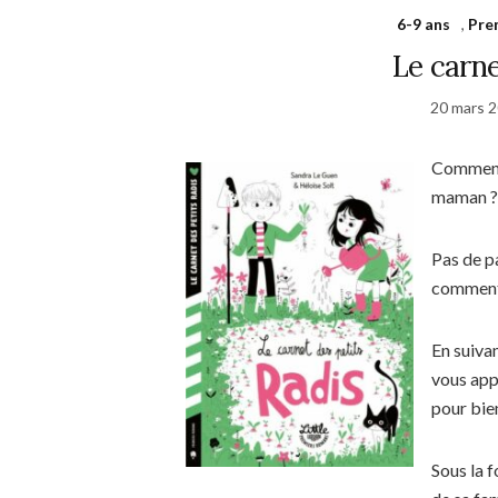
6-9 ans
,
Pre
Le carne
20 mars 
Comment 
maman ?
Pas de pa
comment f
En suivan
vous app
pour bie
Sous la f