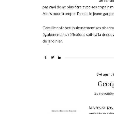
de sa fa
pas ravi de ne plus être avec ses copain m
Alors pour tromper l’ennui, le jeune garço
Camille note scrupuleusement ses observa
également ses réflexions suite à la découv
de jardinier.
3-6 ans
,
Georg
23 novembr
Envie d’un peu
enfants est éc