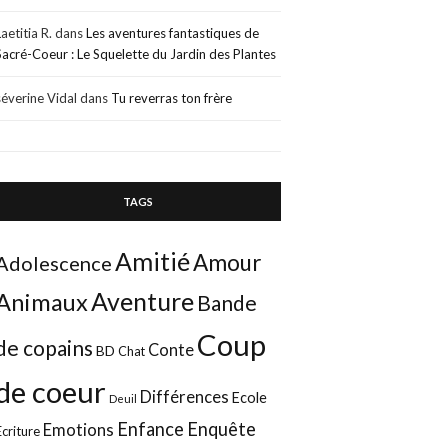
Laetitia R.
dans
Les aventures fantastiques de
Sacré-Coeur : Le Squelette du Jardin des Plantes
séverine Vidal
dans
Tu reverras ton frère
TAGS
Amitié
Amour
Adolescence
Aventure
Animaux
Bande
Coup
de copains
Conte
BD
Chat
de coeur
Différences
Ecole
Deuil
Enfance
Enquête
Emotions
Ecriture