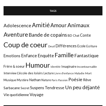
TAGS
Amitié
Animaux
Amour
Adolescence
Aventure
Bande de copains
Conte
BD
Chat
Coup de coeur
Différences
Ecole
Ecriture
Deuil
Famille
Fantastique
Enfance
Enquête
Emotions
Humour
Frère & soeur
Imaginaire
Incontournable
Identité
L'école des loisirs
Interview
Lecture
Mort
Livre d'enfance
Maladie
Poésie
Nathan
Rêve
Musique
Mystère
Nature
Paris
Passion
Un peu déjanté
Tendresse
Suspens
Sarbacane
Secret
Voyage
Vie quotidienne