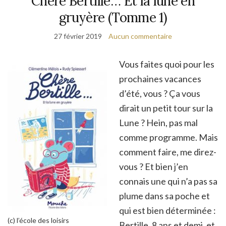
Chère Bertille… Et la lune en
gruyère (Tomme 1)
27 février 2019
Aucun commentaire
Vous faites quoi pour les
prochaines vacances
d’été, vous ? Ça vous
dirait un petit tour sur la
Lune ? Hein, pas mal
comme programme. Mais
comment faire, me direz-
vous ? Et bien j’en
connais une qui n’a pas sa
plume dans sa poche et
qui est bien déterminée :
(c) l’école des loisirs
Bertille, 8 ans et demi, et