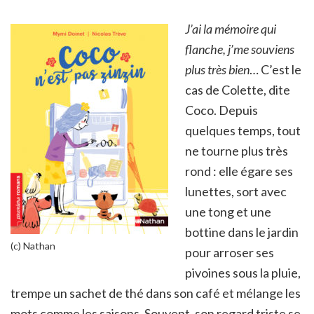
J’ai la mémoire qui
flanche, j’me souviens
plus très bien
… C’est le
cas de Colette, dite
Coco. Depuis
quelques temps, tout
ne tourne plus très
rond : elle égare ses
lunettes, sort avec
une tong et une
bottine dans le jardin
(c) Nathan
pour arroser ses
pivoines sous la pluie,
trempe un sachet de thé dans son café et mélange les
mots comme les saisons. Souvent, son regard triste se