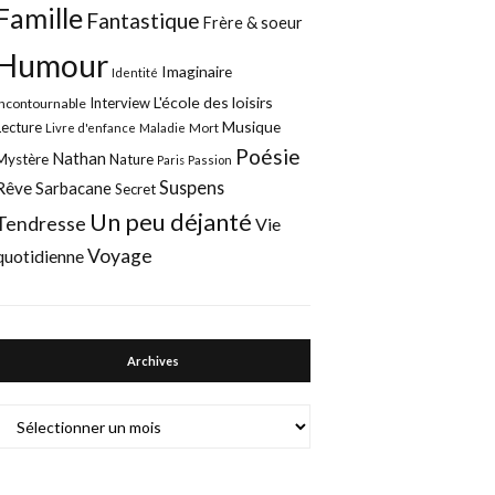
Famille
Fantastique
Frère & soeur
Humour
Imaginaire
Identité
L'école des loisirs
Interview
Incontournable
Musique
Lecture
Mort
Livre d'enfance
Maladie
Poésie
Nathan
Mystère
Nature
Paris
Passion
Suspens
Rêve
Sarbacane
Secret
Un peu déjanté
Tendresse
Vie
Voyage
quotidienne
Archives
Archives