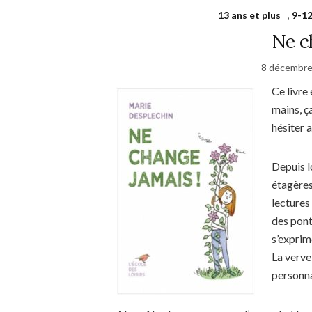
13 ans et plus
,
9-12
Ne c
8 décembre
Ce livre
mains, ç
hésiter a
Depuis l
étagères
lectures
des pont
s’exprime
La verve
personna