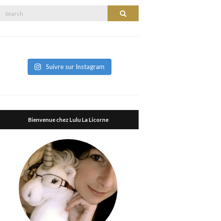
Search
Search
or:
Suivre sur Instagram
Bienvenue chez Lulu La Licorne