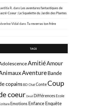
Laetitia R.
dans
Les aventures fantastiques de
Sacré-Coeur : Le Squelette du Jardin des Plantes
séverine Vidal
dans
Tu reverras ton frère
TAGS
Amitié
Amour
Adolescence
Aventure
Animaux
Bande
Coup
de copains
Conte
BD
Chat
de coeur
Différences
Ecole
Deuil
Enfance
Enquête
Emotions
Ecriture