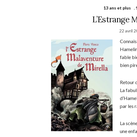
13 ans et plus
,
L’Estrange M
22 avril 
Connaiss
Hamelin 
fable bi
bien pi
Retour d
La fabul
d’Hamel
par les 
La scène
une enfa