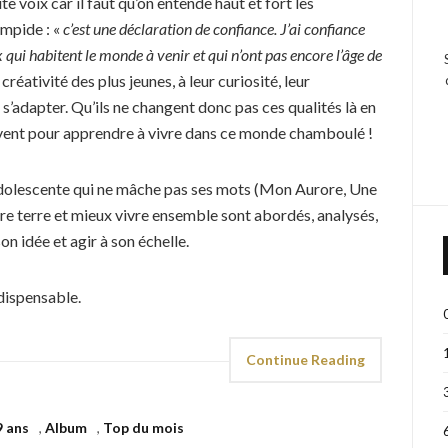
te voix car il faut qu’on entende haut et fort les
impide : «
c’est une déclaration de confiance. J’ai confiance
x qui habitent le monde à venir et qui n’ont pas encore l’âge de
a créativité des plus jeunes, à leur curiosité, leur
à s’adapter. Qu’ils ne changent donc pas ces qualités là en
ervent pour apprendre à vivre dans ce monde chamboulé !
 adolescente qui ne mâche pas ses mots (Mon Aurore, Une
re terre et mieux vivre ensemble sont abordés, analysés,
on idée et agir à son échelle.
indispensable.
Continue Reading
9 ans
,
Album
,
Top du mois