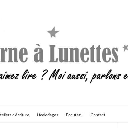
teliers d’écriture
Licoloriages
Ecoutez !
Contact