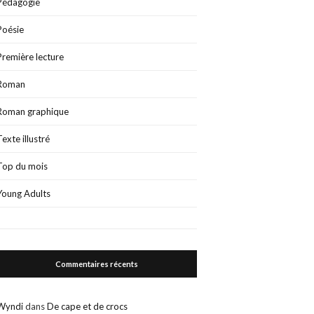
Pédagogie
Poésie
Première lecture
Roman
Roman graphique
Texte illustré
Top du mois
Young Adults
Commentaires récents
Wyndi
dans
De cape et de crocs