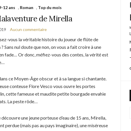
9-12 ans
,
Roman
,
Top du mois
alaventure de Mirella
2019
Aucun commentaire
ez-vous la véritable histoire du joueur de flûte de
? Sans nul doute que non, on vous a fait croire à une
en fade… Or donc, méfiez-vous des contes, la vérité est
re…
ans ce Moyen-Âge obscur et à sa langue si chantante.
euse conteuse Flore Vesco vous ouvre les portes
in, cette fameuse et maudite petite bourgade envahie
rats. La peste rôde…
 découvre une jeune porteuse d’eau de 15 ans, Mirella,
nt perdue (mais pas au pays imaginaire), une miséreuse