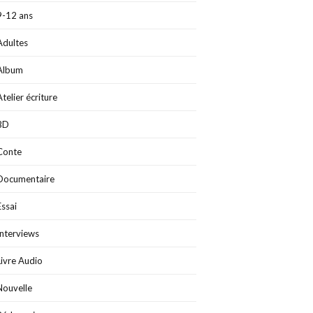
9-12 ans
Adultes
Album
Atelier écriture
BD
Conte
Documentaire
Essai
Interviews
Livre Audio
Nouvelle