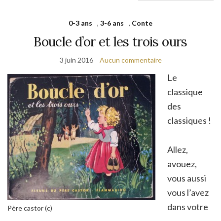
0-3 ans
,
3-6 ans
,
Conte
Boucle d’or et les trois ours
3 juin 2016
Aucun commentaire
Le
classique
des
classiques !
Allez,
avouez,
vous aussi
vous l’avez
dans votre
Père castor (c)