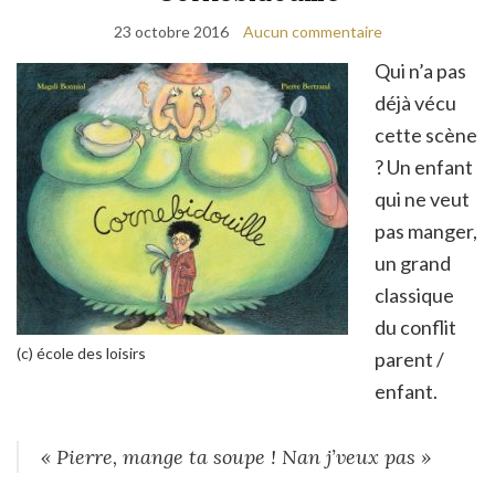
23 octobre 2016
Aucun commentaire
Qui n’a pas
déjà vécu
cette scène
? Un enfant
qui ne veut
pas manger,
un grand
classique
du conflit
(c) école des loisirs
parent /
enfant.
« Pierre, mange ta soupe ! Nan j’veux pas »