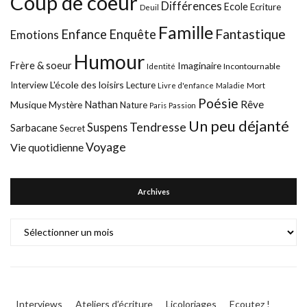
Coup de coeur
Différences
Ecole
Ecriture
Deuil
Famille
Fantastique
Enfance
Enquête
Emotions
Humour
Frère & soeur
Imaginaire
Incontournable
Identité
L'école des loisirs
Interview
Lecture
Mort
Livre d'enfance
Maladie
Poésie
Nathan
Rêve
Musique
Mystère
Nature
Paris
Passion
Un peu déjanté
Tendresse
Suspens
Sarbacane
Secret
Voyage
Vie quotidienne
Archives
Archives
Interviews
Ateliers d’écriture
Licoloriages
Ecoutez !