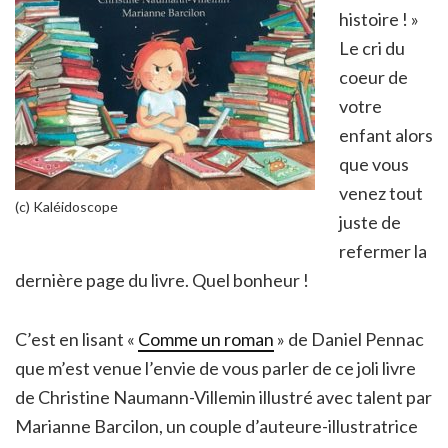
histoire ! »
Le cri du
coeur de
votre
enfant alors
que vous
venez tout
(c) Kaléidoscope
juste de
refermer la
dernière page du livre. Quel bonheur !
C’est en lisant «
Comme un roman
» de Daniel Pennac
que m’est venue l’envie de vous parler de ce joli livre
de Christine Naumann-Villemin illustré avec talent par
Marianne Barcilon, un couple d’auteure-illustratrice