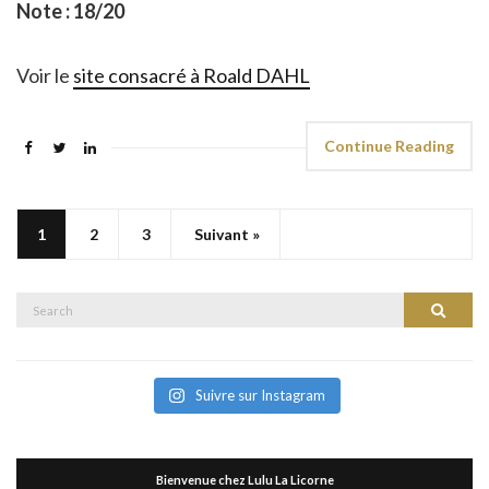
Note : 18/20
Voir le
site consacré à Roald DAHL
Continue Reading
1
2
3
Suivant »
Search
Search
for:
Suivre sur Instagram
Bienvenue chez Lulu La Licorne