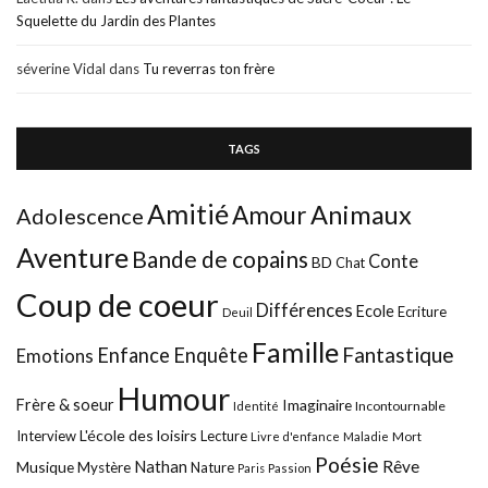
Squelette du Jardin des Plantes
séverine Vidal
dans
Tu reverras ton frère
TAGS
Amitié
Animaux
Amour
Adolescence
Aventure
Bande de copains
Conte
BD
Chat
Coup de coeur
Différences
Ecole
Ecriture
Deuil
Famille
Fantastique
Enfance
Enquête
Emotions
Humour
Frère & soeur
Imaginaire
Incontournable
Identité
L'école des loisirs
Interview
Lecture
Mort
Livre d'enfance
Maladie
Poésie
Nathan
Rêve
Musique
Mystère
Nature
Paris
Passion