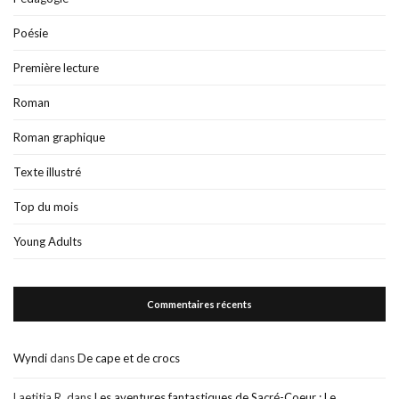
Poésie
Première lecture
Roman
Roman graphique
Texte illustré
Top du mois
Young Adults
Commentaires récents
Wyndi
dans
De cape et de crocs
Laetitia R.
dans
Les aventures fantastiques de Sacré-Coeur : Le