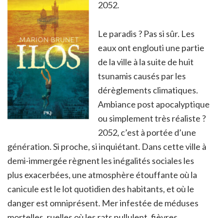
2052.
Le paradis ? Pas si sûr. Les
eaux ont englouti une partie
de la ville à la suite de huit
tsunamis causés par les
dérèglements climatiques.
Ambiance post apocalyptique
ou simplement très réaliste ?
2052, c’est à portée d’une
génération. Si proche, si inquiétant. Dans cette ville à
demi-immergée règnent les inégalités sociales les
plus exacerbées, une atmosphère étouffante où la
canicule est le lot quotidien des habitants, et où le
danger est omniprésent. Mer infestée de méduses
mortelles, ruelles où les rats pullulent, fièvres