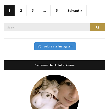
1
2
3
…
5
Suivant »
Search
Search
for:
Suivre sur Instagram
Bienvenue chez Lulu La Licorne