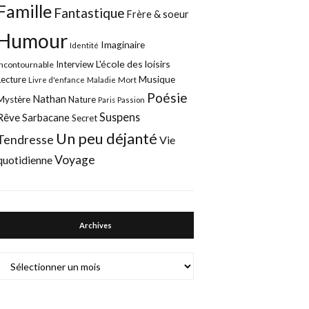
Famille
Fantastique
Frère & soeur
Humour
Imaginaire
Identité
L'école des loisirs
Interview
Incontournable
Musique
Lecture
Mort
Livre d'enfance
Maladie
Poésie
Nathan
Mystère
Nature
Paris
Passion
Suspens
Rêve
Sarbacane
Secret
Un peu déjanté
Tendresse
Vie
Voyage
quotidienne
Archives
Archives