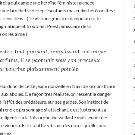
ella qui campe une héroïne féministe nuancée,
c une brochette de représentants masculins hétéroclites :
tiens tiens…), le vil bourgmestre manipulateur, le
énigmatique et troublant Peest, émissaire de la
on les aime !
stre, tout pimpant, remplissant son ample
arfums, il se paonnait sous son précieux
sa poitrine plaisamment potelée.
lui donc de cette jeune donzelle en train de se construire
aux aboies. De façon très réaliste, on ressent le danger
 l’affût des prédateurs, sur ses gardes. Son instinct de
qui rend ce personnage si attachant, c’est justement sa
ligente : à la fois orpheline vaillante mais jeune fille
re viendra. Et le souffle vibrant des notes qu’elle joue
pensez.