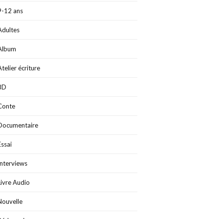
9-12 ans
Adultes
Album
Atelier écriture
BD
Conte
Documentaire
Essai
Interviews
Livre Audio
Nouvelle