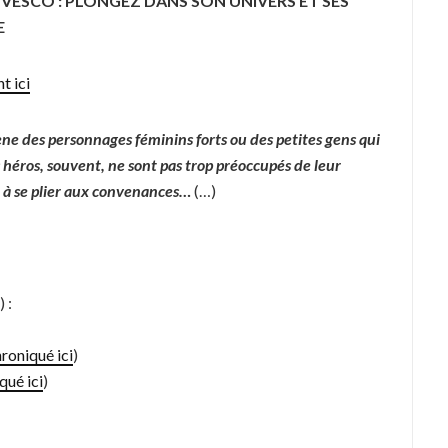
 VESCO : PLONGEZ DANS SON UNIVERS ET SES
E
t ici
ène des personnages féminins forts ou des petites gens qui
 héros, souvent, ne sont pas trop préoccupés de leur
 à se plier aux convenances…
(…)
 :
roniqué ici
)
qué ici
)