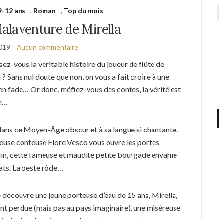
9-12 ans
,
Roman
,
Top du mois
f
alaventure de Mirella
2019
Aucun commentaire
ez-vous la véritable histoire du joueur de flûte de
? Sans nul doute que non, on vous a fait croire à une
en fade… Or donc, méfiez-vous des contes, la vérité est
re…
ans ce Moyen-Âge obscur et à sa langue si chantante.
euse conteuse Flore Vesco vous ouvre les portes
in, cette fameuse et maudite petite bourgade envahie
rats. La peste rôde…
 découvre une jeune porteuse d’eau de 15 ans, Mirella,
nt perdue (mais pas au pays imaginaire), une miséreuse