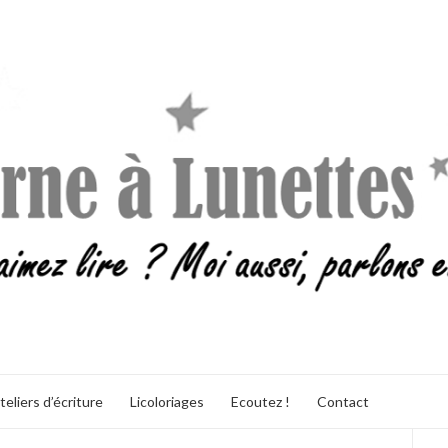
teliers d’écriture
Licoloriages
Ecoutez !
Contact