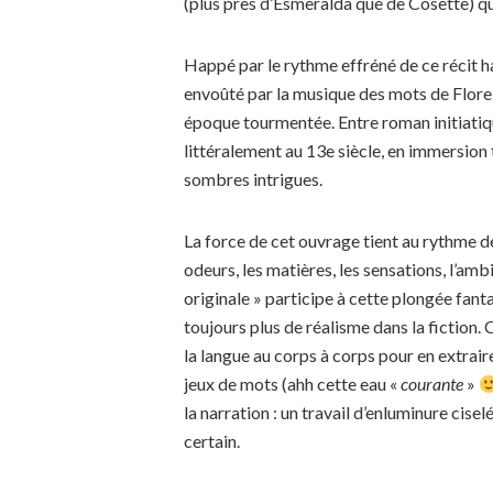
(plus près d’Esmeralda que de Cosette) qui
Happé par le rythme effréné de ce récit ha
envoûté par la musique des mots de Flore 
époque tourmentée. Entre roman initiatiq
littéralement au 13e siècle, en immersion
sombres intrigues.
La force de cet ouvrage tient au rythme de l
odeurs, les matières, les sensations, l’am
originale » participe à cette plongée fan
toujours plus de réalisme dans la fiction
la langue au corps à corps pour en extraire
jeux de mots (ahh cette eau «
courante
»
la narration : un travail d’enluminure cise
certain.