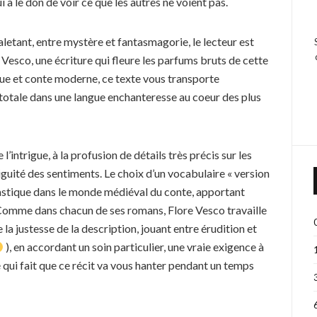
 a le don de voir ce que les autres ne voient pas.
letant, entre mystère et fantasmagorie, le lecteur est
Vesco, une écriture qui fleure les parfums bruts de cette
ue et conte moderne, ce texte vous transporte
 totale dans une langue enchanteresse au coeur des plus
’intrigue, à la profusion de détails très précis sur les
biguité des sentiments. Le choix d’un vocabulaire « version
tastique dans le monde médiéval du conte, apportant
. Comme dans chacun de ses romans, Flore Vesco travaille
 la justesse de la description, jouant entre érudition et
), en accordant un soin particulier, une vraie exigence à
lé qui fait que ce récit va vous hanter pendant un temps