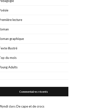
Pédagogie
Poésie
Première lecture
Roman
Roman graphique
Texte illustré
Top du mois
Young Adults
Commentaires récents
Wyndi
dans
De cape et de crocs