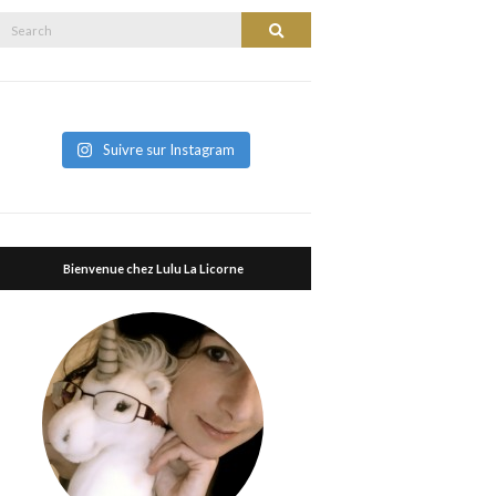
Search
Search
or:
Suivre sur Instagram
Bienvenue chez Lulu La Licorne