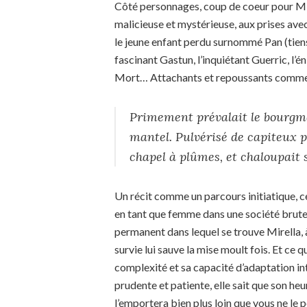
Côté personnages, coup de coeur pour Mir
malicieuse et mystérieuse, aux prises ave
le jeune enfant perdu surnommé Pan (tiens 
fascinant Gastun, l’inquiétant Guerric, l’
Mort… Attachants et repoussants comme 
Primement prévalait le bourgme
mantel. Pulvérisé de capiteux p
chapel à plûmes, et chaloupait 
Un récit comme un parcours initiatique, ce
en tant que femme dans une société brute 
permanent dans lequel se trouve Mirella, à
survie lui sauve la mise moult fois. Et ce 
complexité et sa capacité d’adaptation intel
prudente et patiente, elle sait que son heu
l’emportera bien plus loin que vous ne le 