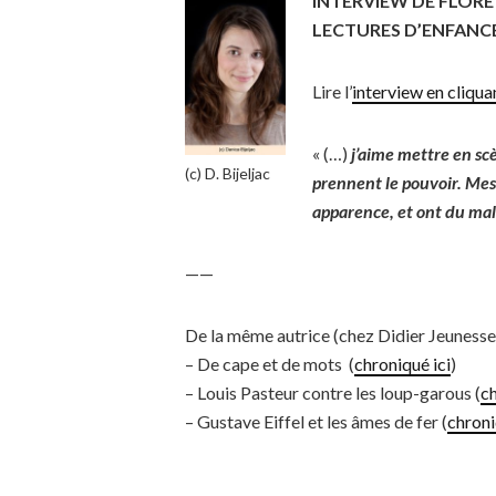
INTERVIEW DE FLORE
LECTURES D’ENFANC
Lire l’
interview en cliquan
« (…)
j’aime mettre en sc
(c) D. Bijeljac
prennent le pouvoir. Mes
apparence, et ont du mal
——
De la même autrice (chez Didier Jeunesse)
– De cape et de mots (
chroniqué ici
)
– Louis Pasteur contre les loup-garous (
ch
– Gustave Eiffel et les âmes de fer (
chroni