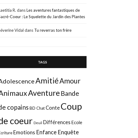
Laetitia R.
dans
Les aventures fantastiques de
Sacré-Coeur : Le Squelette du Jardin des Plantes
séverine Vidal
dans
Tu reverras ton frère
TAGS
Amitié
Amour
Adolescence
Aventure
Animaux
Bande
Coup
de copains
Conte
BD
Chat
de coeur
Différences
Ecole
Deuil
Enfance
Enquête
Emotions
Ecriture