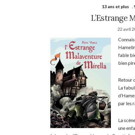
13 ans et plus
,
L’Estrange M
22 avril 
Connaiss
Hamelin 
fable bi
bien pi
Retour d
La fabul
d’Hamel
par les 
La scène
une enfa