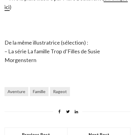
ici
)
De la même illustratrice (sélection) :
– La série La famille Trop d’Filles de Susie
Morgenstern
Aventure
Famille
Rageot
Previous Post
Next Post