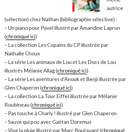
autrice
(sélection) chez Nathan (bibliographie sélective) :
– Un piano pour Pavel illustré par Amandine Laprun
(
chroniqué ici
)
– La collection Les Copains du CP illustrée par
Nathalie Choux
– La série Les animaux de Lou et Les Docs de Lou
illustrés Mélanie Allag (
chroniqué ici
)
– La série Les aventures d’Anouk et Benji illustrée par
Glen Chaperon (
chroniqué ici
)
– La collection La Tour Eiffel illustrée par Mélanie
Roubineau (
chroniqué ici
)
– Pas touche à Charly ! illustré par Glen Chaperon
– Sauve qui pou avec Gaétan Doremus
– Vive la pluie illustré par Marc Boutavant (
chroniqué