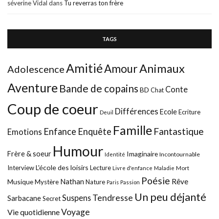
séverine Vidal
dans
Tu reverras ton frère
TAGS
Amitié
Animaux
Amour
Adolescence
Aventure
Bande de copains
Conte
BD
Chat
Coup de coeur
Différences
Ecole
Ecriture
Deuil
Famille
Fantastique
Enfance
Enquête
Emotions
Humour
Frère & soeur
Imaginaire
Incontournable
Identité
L'école des loisirs
Interview
Lecture
Mort
Livre d'enfance
Maladie
Poésie
Nathan
Rêve
Musique
Mystère
Nature
Paris
Passion
Un peu déjanté
Tendresse
Suspens
Sarbacane
Secret
Voyage
Vie quotidienne