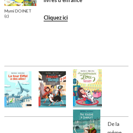
Mymi DOINET
(c)
Cliquez ici
De la
même