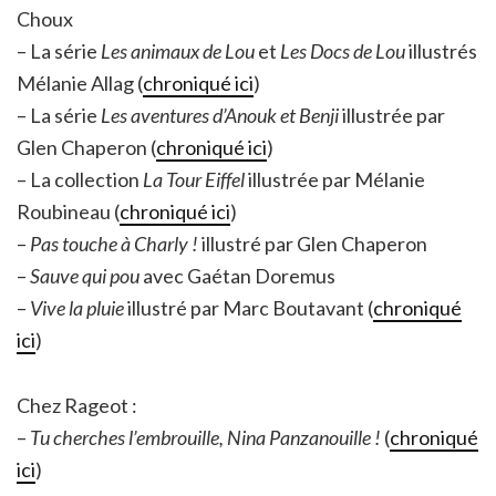
Choux
– La série
Les animaux de Lou
et
Les Docs de Lou
illustrés
Mélanie Allag (
chroniqué ici
)
– La série
Les aventures d’Anouk et Benji
illustrée par
Glen Chaperon (
chroniqué ici
)
– La collection
La Tour Eiffel
illustrée par Mélanie
Roubineau (
chroniqué ici
)
–
Pas touche à Charly !
illustré par Glen Chaperon
–
Sauve qui pou
avec Gaétan Doremus
–
Vive la pluie
illustré par Marc Boutavant (
chroniqué
ici
)
Chez Rageot :
–
Tu cherches l’embrouille, Nina Panzanouille !
(
chroniqué
ici
)