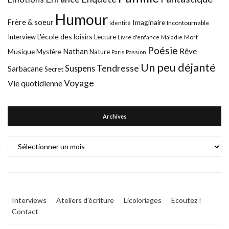
Humour
Frère & soeur
Imaginaire
Incontournable
Identité
L'école des loisirs
Interview
Lecture
Mort
Livre d'enfance
Maladie
Poésie
Nathan
Rêve
Musique
Mystère
Nature
Paris
Passion
Un peu déjanté
Tendresse
Suspens
Sarbacane
Secret
Voyage
Vie quotidienne
Archives
Archives
Interviews
Ateliers d’écriture
Licoloriages
Ecoutez !
Contact