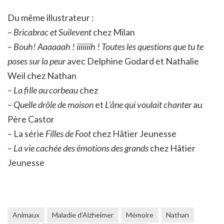
Du même illustrateur :
–
Bricabrac et Suilevent
chez Milan
–
Bouh! Aaaaaah ! iiiiiiih ! Toutes les questions que tu te
poses sur la peur
avec Delphine Godard et Nathalie
Weil chez Nathan
–
La fille au corbeau
chez
–
Quelle drôle de maison
et
L’âne qui voulait chanter
au
Père Castor
– La série
Filles de Foot
chez Hâtier Jeunesse
–
La vie cachée des émotions des grands
chez Hâtier
Jeunesse
Animaux
Maladie d'Alzheimer
Mémoire
Nathan