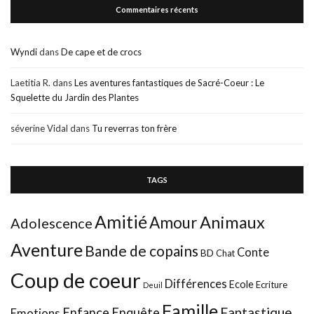
Commentaires récents
Wyndi
dans
De cape et de crocs
Laetitia R.
dans
Les aventures fantastiques de Sacré-Coeur : Le
Squelette du Jardin des Plantes
séverine Vidal
dans
Tu reverras ton frère
TAGS
Amitié
Animaux
Amour
Adolescence
Aventure
Bande de copains
Conte
BD
Chat
Coup de coeur
Différences
Ecole
Ecriture
Deuil
Famille
Fantastique
Enfance
Enquête
Emotions