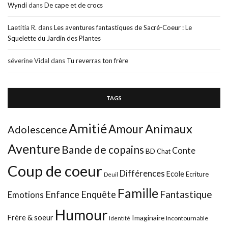
Wyndi
dans
De cape et de crocs
Laetitia R.
dans
Les aventures fantastiques de Sacré-Coeur : Le
Squelette du Jardin des Plantes
séverine Vidal
dans
Tu reverras ton frère
TAGS
Amitié
Animaux
Amour
Adolescence
Aventure
Bande de copains
Conte
BD
Chat
Coup de coeur
Différences
Ecole
Ecriture
Deuil
Famille
Fantastique
Enfance
Enquête
Emotions
Humour
Frère & soeur
Imaginaire
Incontournable
Identité