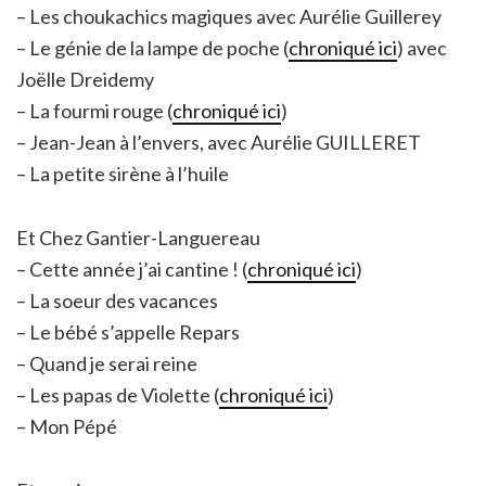
– Les choukachics magiques avec Aurélie Guillerey
– Le génie de la lampe de poche (
chroniqué ici
) avec
Joëlle Dreidemy
– La fourmi rouge (
chroniqué ici
)
– Jean-Jean à l’envers, avec Aurélie GUILLERET
– La petite sirène à l’huile
Et Chez Gantier-Languereau
– Cette année j’ai cantine ! (
chroniqué ici
)
– La soeur des vacances
– Le bébé s’appelle Repars
– Quand je serai reine
– Les papas de Violette (
chroniqué ici
)
– Mon Pépé