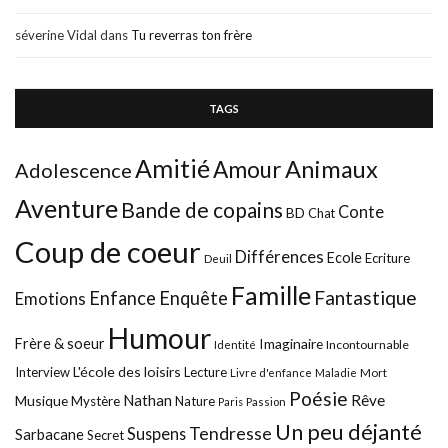
séverine Vidal
dans
Tu reverras ton frère
TAGS
Amitié
Animaux
Amour
Adolescence
Aventure
Bande de copains
Conte
BD
Chat
Coup de coeur
Différences
Ecole
Ecriture
Deuil
Famille
Fantastique
Enfance
Enquête
Emotions
Humour
Frère & soeur
Imaginaire
Incontournable
Identité
L'école des loisirs
Interview
Lecture
Mort
Livre d'enfance
Maladie
Poésie
Nathan
Rêve
Musique
Mystère
Nature
Paris
Passion
Un peu déjanté
Tendresse
Suspens
Sarbacane
Secret