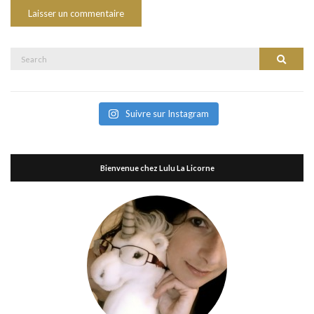
Search
Search
for:
Suivre sur Instagram
Bienvenue chez Lulu La Licorne