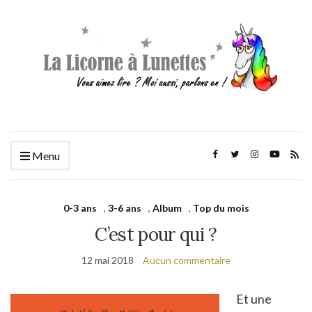
Menu
0-3 ans
,
3-6 ans
,
Album
,
Top du mois
C’est pour qui ?
12 mai 2018
Aucun commentaire
Et une