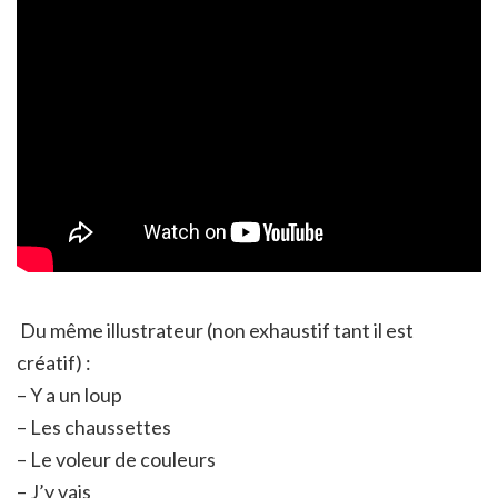
Du même illustrateur (non exhaustif tant il est
créatif) :
– Y a un loup
– Les chaussettes
– Le voleur de couleurs
– J’y vais