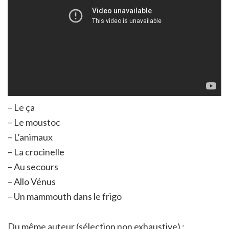
– Le ça
– Le moustoc
– L’animaux
– La crocinelle
– Au secours
– Allo Vénus
– Un mammouth dans le frigo
Du même auteur (sélection non exhaustive) :