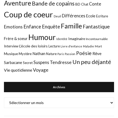
Aventure
Bande de copains
Conte
BD
Chat
Coup de coeur
Différences
Ecole
Ecriture
Deuil
Famille
Fantastique
Enfance
Enquête
Emotions
Humour
Frère & soeur
Imaginaire
Incontournable
Identité
L'école des loisirs
Interview
Lecture
Mort
Livre d'enfance
Maladie
Poésie
Nathan
Rêve
Musique
Mystère
Nature
Paris
Passion
Un peu déjanté
Tendresse
Suspens
Sarbacane
Secret
Voyage
Vie quotidienne
Archives
Archives