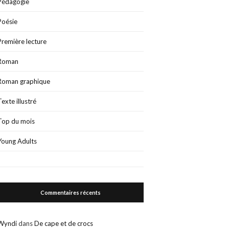
Pédagogie
Poésie
Première lecture
Roman
Roman graphique
Texte illustré
Top du mois
Young Adults
Commentaires récents
Wyndi
dans
De cape et de crocs