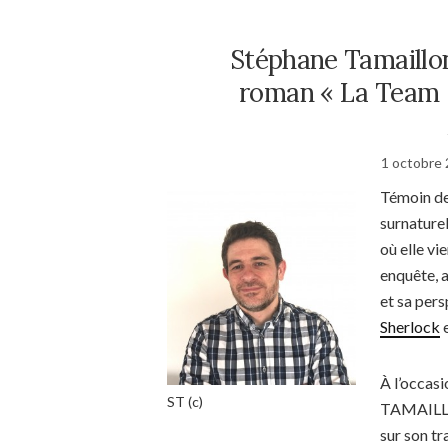
Stéphane Tamaillo
roman « La Team S
1 octobre
Témoin de
surnature
où elle vi
enquête, a
et sa pers
Sherlock
e
À l’occas
ST (c)
TAMAILLON
sur son tr