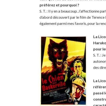
préférez et pourquoi ?
S. T. : Il y en a beaucoup. J’affectionne pa
d’abord découvert par le film de Terence
également parmi mes favoris, pour la re
La Lico
Haruko 
pour le
S. T. : 
autonome
des dir
La Lico
référen
passé l
constru
caractè