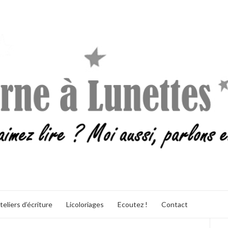
teliers d’écriture
Licoloriages
Ecoutez !
Contact