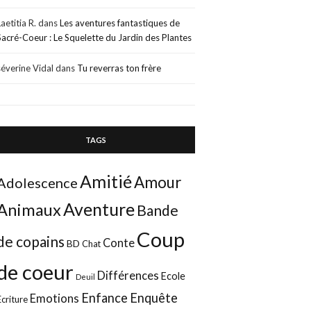
Laetitia R.
dans
Les aventures fantastiques de
Sacré-Coeur : Le Squelette du Jardin des Plantes
séverine Vidal
dans
Tu reverras ton frère
TAGS
Amitié
Amour
Adolescence
Aventure
Animaux
Bande
Coup
de copains
Conte
BD
Chat
de coeur
Différences
Ecole
Deuil
Enfance
Enquête
Emotions
Ecriture