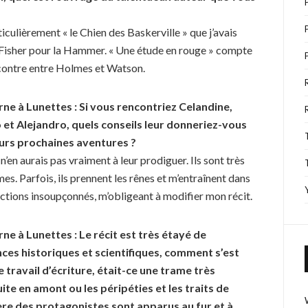
rticulièrement « le Chien des Baskerville » que j’avais
 Fisher pour la Hammer. « Une étude en rouge » compte
ncontre entre Holmes et Watson.
rne à Lunettes : Si vous rencontriez Celandine,
et Alejandro, quels conseils leur donneriez-vous
urs prochaines aventures ?
Je n’en aurais pas vraiment à leur prodiguer. Ils sont très
s. Parfois, ils prennent les rênes et m’entraînent dans
ections insoupçonnés, m’obligeant à modifier mon récit.
rne à Lunettes : Le récit est très étayé de
ces historiques et scientifiques, comment s’est
e travail d’écriture, était-ce une trame très
ite en amont ou les pé
rip
éties et les traits de
re des protagonistes sont apparus au fur et à