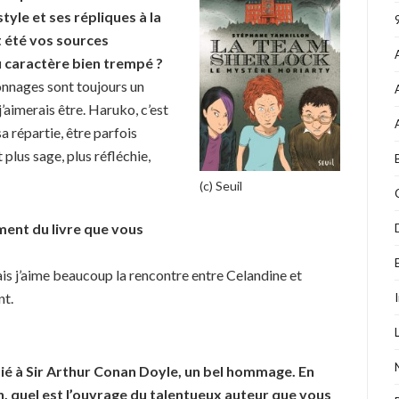
yle et ses répliques à la
t été vos sources
u caractère bien trempé ?
sonnages sont toujours un
j’aimerais être. Haruko, c’est
a répartie, être parfois
 plus sage, plus réfléchie,
(c) Seuil
ment du livre que vous
 mais j’aime beaucoup la rencontre entre Celandine et
nt.
édié à Sir Arthur Conan Doyle, un bel hommage. En
 quel est l’ouvrage du talentueux auteur que vous