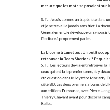
mesure que les mots se posaient sur l
S. T. : Je suis comme un trapéziste dans
et je ne travaille jamais sans filet. La do
Généralement, je développe un synopsis tr
l’écriture à proprement parler.
La Licorne à Lunettes : Un petit scoo
retrouver la Team Sherlock ? Et quels 
S. T. : Les lecteurs devraient retrouver l
ceux qui ont lu le premier tome, ils y déco
été question dans le Mystère Moriarty. T
côté BD. Les deux premiers albums de Liloo
aux éditions Frimousse, avec Pierre Uong a
Thierry Chavant ayant pour décor la camp
Bulles.