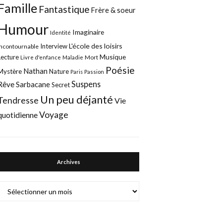
Famille
Fantastique
Frère & soeur
Humour
Imaginaire
Identité
L'école des loisirs
Interview
Incontournable
Musique
Lecture
Mort
Livre d'enfance
Maladie
Poésie
Nathan
Mystère
Nature
Paris
Passion
Suspens
Rêve
Sarbacane
Secret
Un peu déjanté
Tendresse
Vie
Voyage
quotidienne
Archives
Archives