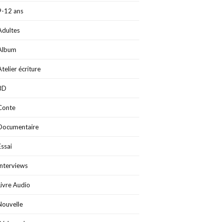
9-12 ans
Adultes
Album
Atelier écriture
BD
Conte
Documentaire
Essai
Interviews
Livre Audio
Nouvelle