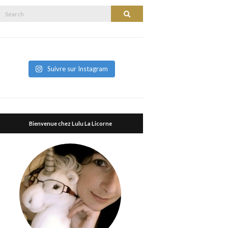
Search
Search
or:
Suivre sur Instagram
Bienvenue chez Lulu La Licorne