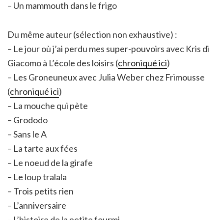
– Un mammouth dans le frigo
Du même auteur (sélection non exhaustive) :
– Le jour où j’ai perdu mes super-pouvoirs avec Kris di
Giacomo à L’école des loisirs (
chroniqué ici
)
– Les Groneuneux avec Julia Weber chez Frimousse
(
chroniqué ici
)
– La mouche qui pète
– Grododo
– Sans le A
– La tarte aux fées
– Le noeud de la girafe
– Le loup tralala
– Trois petits rien
– L’anniversaire
– L’histoire de la petite fourmi…