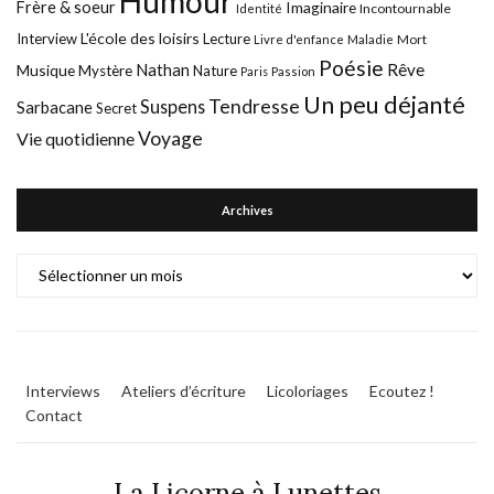
Humour
Frère & soeur
Imaginaire
Incontournable
Identité
L'école des loisirs
Interview
Lecture
Mort
Livre d'enfance
Maladie
Poésie
Nathan
Rêve
Musique
Mystère
Nature
Paris
Passion
Un peu déjanté
Tendresse
Suspens
Sarbacane
Secret
Voyage
Vie quotidienne
Archives
Archives
Interviews
Ateliers d’écriture
Licoloriages
Ecoutez !
Contact
La Licorne à Lunettes