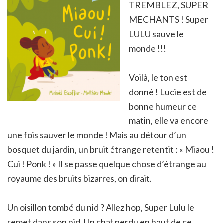
TREMBLEZ, SUPER
MECHANTS ! Super
LULU sauve le
monde !!!
Voilà, le ton est
donné ! Lucie est de
bonne humeur ce
matin, elle va encore
une fois sauver le monde ! Mais au détour d’un
bosquet du jardin, un bruit étrange retentit : « Miaou !
Cui ! Ponk ! » Il se passe quelque chose d’étrange au
royaume des bruits bizarres, on dirait.
Un oisillon tombé du nid ? Allez hop, Super Lulu le
remet dans son nid. Un chat perdu en haut de ce