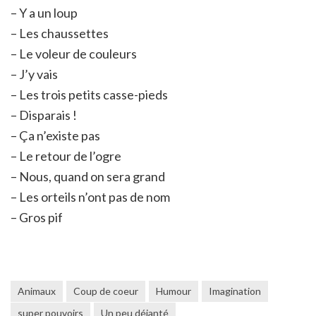
– Y a un loup
– Les chaussettes
– Le voleur de couleurs
– J’y vais
– Les trois petits casse-pieds
– Disparais !
– Ça n’existe pas
– Le retour de l’ogre
– Nous, quand on sera grand
– Les orteils n’ont pas de nom
– Gros pif
Animaux
Coup de coeur
Humour
Imagination
super pouvoirs
Un peu déjanté