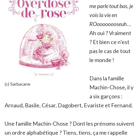
me parle tout bas, je
vois la vie en
ROoooooooseuh
…
Ah oui ? Vraiment
? Et bien ce n’est
pas le cas de tout
le monde !
Dans la famille
(c) Sarbacane
Machin-Chose
,
il y
a six garçons :
Arnaud, Basile, César, Dagobert, Evariste et Fernand.
Une famille Machin-Chose ? Dont les prénoms suivent
un ordre alphabétique ? Tiens, tiens, ça me rappelle