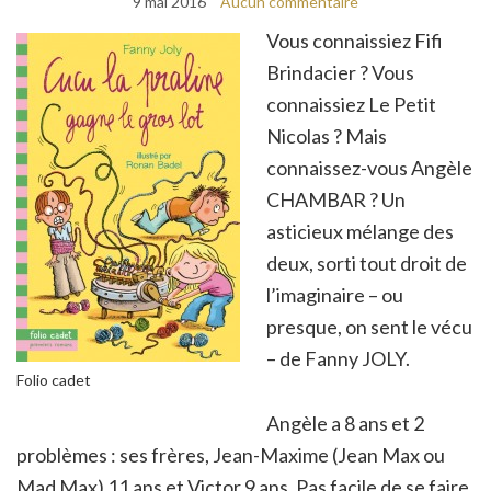
9 mai 2016
Aucun commentaire
Vous connaissiez Fifi
Brindacier ? Vous
connaissiez Le Petit
Nicolas ? Mais
connaissez-vous Angèle
CHAMBAR ? Un
asticieux mélange des
deux, sorti tout droit de
l’imaginaire – ou
presque, on sent le vécu
– de Fanny JOLY.
Folio cadet
Angèle a 8 ans et 2
problèmes : ses frères, Jean-Maxime (Jean Max ou
Mad Max) 11 ans et Victor 9 ans. Pas facile de se faire