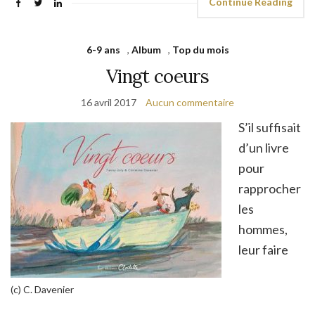
Continue Reading
6-9 ans
,
Album
,
Top du mois
Vingt coeurs
16 avril 2017
Aucun commentaire
S’il suffisait
d’un livre
pour
rapprocher
les
hommes,
leur faire
(c) C. Davenier