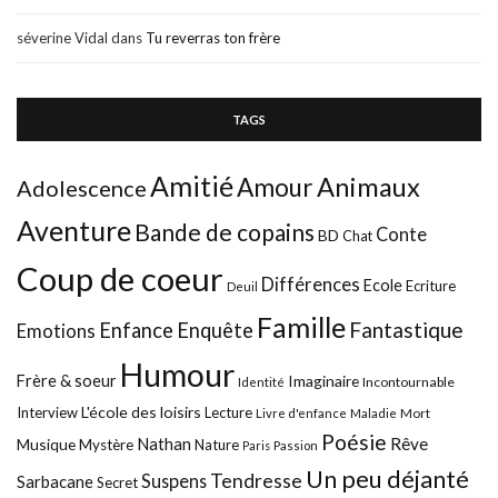
séverine Vidal
dans
Tu reverras ton frère
TAGS
Amitié
Animaux
Amour
Adolescence
Aventure
Bande de copains
Conte
BD
Chat
Coup de coeur
Différences
Ecole
Ecriture
Deuil
Famille
Fantastique
Enfance
Enquête
Emotions
Humour
Frère & soeur
Imaginaire
Incontournable
Identité
L'école des loisirs
Interview
Lecture
Mort
Livre d'enfance
Maladie
Poésie
Nathan
Rêve
Musique
Mystère
Nature
Paris
Passion
Un peu déjanté
Tendresse
Suspens
Sarbacane
Secret