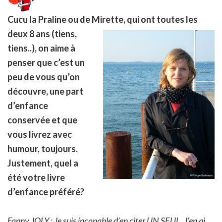
Cucu la Praline ou de Mirette, qui o
nt toutes les
deux 8 ans (tiens,
tiens..), on aime à
penser que c’est un
peu de vous qu’on
découvre, une part
d’enfance
conservée et que
vous livrez avec
humour, toujours.
Justement, quel a
été votre livre
d’enfance préféré?
Fanny JOLY : Je suis incapable d’en citer UN SEUL. J’en ai