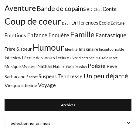
Aventure
Bande de copains
Conte
BD
Chat
Coup de coeur
Différences
Ecole
Ecriture
Deuil
Famille
Fantastique
Enfance
Enquête
Emotions
Humour
Frère & soeur
Imaginaire
Incontournable
Identité
L'école des loisirs
Interview
Lecture
Mort
Livre d'enfance
Maladie
Poésie
Nathan
Rêve
Musique
Mystère
Nature
Paris
Passion
Un peu déjanté
Tendresse
Suspens
Sarbacane
Secret
Voyage
Vie quotidienne
Archives
Archives