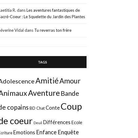
Laetitia R.
dans
Les aventures fantastiques de
Sacré-Coeur : Le Squelette du Jardin des Plantes
séverine Vidal
dans
Tu reverras ton frère
TAGS
Amitié
Amour
Adolescence
Aventure
Animaux
Bande
Coup
de copains
Conte
BD
Chat
de coeur
Différences
Ecole
Deuil
Enfance
Enquête
Emotions
Ecriture