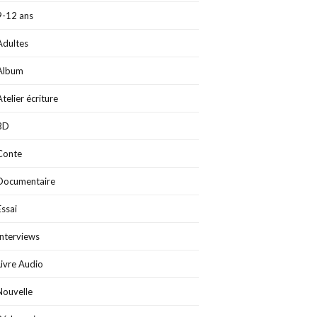
9-12 ans
Adultes
Album
Atelier écriture
BD
Conte
Documentaire
Essai
Interviews
Livre Audio
Nouvelle