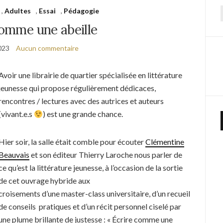
,
Adultes
,
Essai
,
Pédagogie
f
comme une abeille
2023
Aucun commentaire
Avoir une librairie de quartier spécialisée en littérature
jeunesse qui propose régulièrement dédicaces,
rencontres / lectures avec des autrices et auteurs
(vivant.e.s
) est une grande chance.
Hier soir, la salle était comble pour écouter
Clémentine
Beauvais
et son éditeur Thierry Laroche nous parler de
ce qu’est la littérature jeunesse, à l’occasion de la sortie
de cet ouvrage hybride aux
croisements d’une master-class universitaire, d’un recueil
de conseils pratiques et d’un récit personnel ciselé par
une plume brillante de justesse : « Écrire comme une