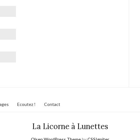
iages
Ecoutez !
Contact
La Licorne à Lunettes
Olsen WordPress Theme
by
CSSIgniter