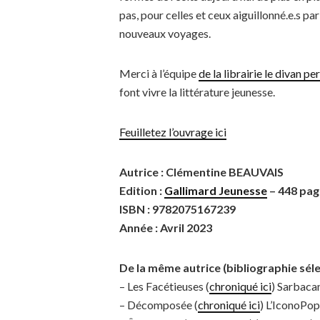
pas, pour celles et ceux aiguillonné.e.s par
nouveaux voyages.
Merci à l’équipe
de la librairie le divan pe
font vivre la littérature jeunesse.
Feuilletez l’ouvrage ici
Autrice : Clémentine BEAUVAIS
Edition :
Gallimard Jeunesse
– 448 pag
ISBN : 9782075167239
Année : Avril 2023
De la même autrice (bibliographie sélec
– Les Facétieuses (
chroniqué ici
) Sarbaca
– Décomposée (
chroniqué ici
) L’IconoPop