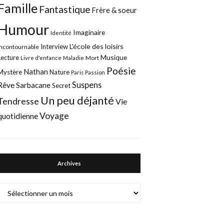
Famille
Fantastique
Frère & soeur
Humour
Imaginaire
Identité
L'école des loisirs
Interview
Incontournable
Musique
Lecture
Mort
Livre d'enfance
Maladie
Poésie
Nathan
Mystère
Nature
Paris
Passion
Suspens
Rêve
Sarbacane
Secret
Un peu déjanté
Tendresse
Vie
Voyage
quotidienne
Archives
Archives