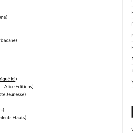
ane)
arbacane)
iqué ici
)
– Alice Editions)
tte Jeunesse)
ts)
Talents Hauts)