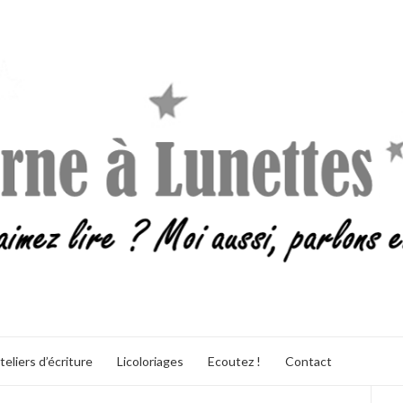
teliers d’écriture
Licoloriages
Ecoutez !
Contact