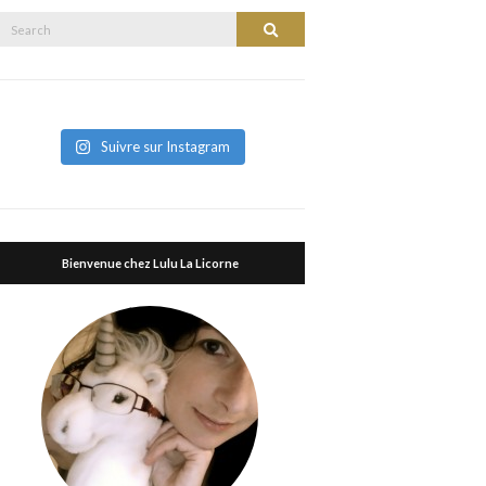
Search
Search
or:
Suivre sur Instagram
Bienvenue chez Lulu La Licorne