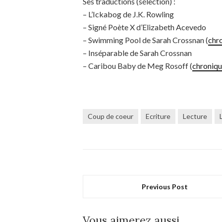
Ses traductions (sélection) :
– L’Ickabog de J.K. Rowling
– Signé Poète X d’Elizabeth Acevedo
– Swimming Pool de Sarah Crossnan (
chro
– Inséparable de Sarah Crossnan
– Caribou Baby de Meg Rosoff (
chroniqu
Coup de coeur
Ecriture
Lecture
Previous Post
Vous aimerez aussi