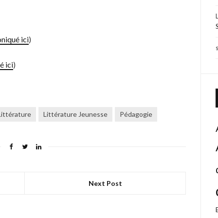
niqué ici
)
é ici
)
Littérature
Littérature Jeunesse
Pédagogie
Next Post