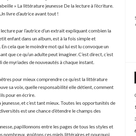
abeille » La littérature jeunesse De la lecture à l’écriture.
Un livre d’autrice avant tout !
lecture par l’autrice d’un extrait expliquant combien la
tit enfant dans un album, est à la fois simple et
 En cela que le moindre mot qui lui est lu convoque un
nt que ce qu’un adulte peut imaginer. C’est direct, c’est
i de myriades de nouveautés à chaque instant.
fenêtres pour mieux comprendre ce qu’est la littérature
rouve sa voix, quelle responsabilité elle détient, comment
ils pour en écrire.
a jeunesse, et c’est tant mieux. Toutes les opportunités de
rs diversités est une chance d’étendre le champs des
unesse, papillonnons entre les pages de tous les styles et
us nombreux, goûtons ces miels littéraires et pourquoi