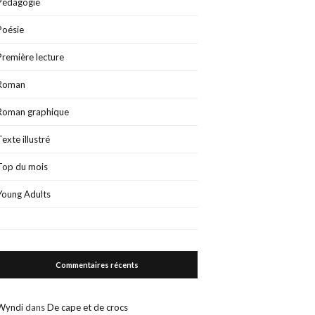
Pédagogie
Poésie
Première lecture
Roman
Roman graphique
Texte illustré
Top du mois
Young Adults
Commentaires récents
Wyndi
dans
De cape et de crocs