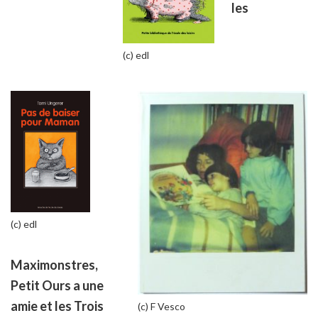
les
(c) edl
(c) edl
Maximonstres,
Petit Ours a une
amie et les Trois
(c) F Vesco