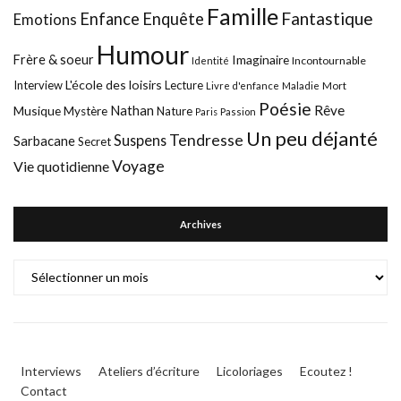
Famille
Fantastique
Enfance
Enquête
Emotions
Humour
Frère & soeur
Imaginaire
Incontournable
Identité
L'école des loisirs
Interview
Lecture
Mort
Livre d'enfance
Maladie
Poésie
Nathan
Rêve
Musique
Mystère
Nature
Paris
Passion
Un peu déjanté
Tendresse
Suspens
Sarbacane
Secret
Voyage
Vie quotidienne
Archives
Archives
Interviews
Ateliers d’écriture
Licoloriages
Ecoutez !
Contact