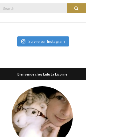
Search
Search
or:
Suivre sur Instagram
Bienvenue chez Lulu La Licorne