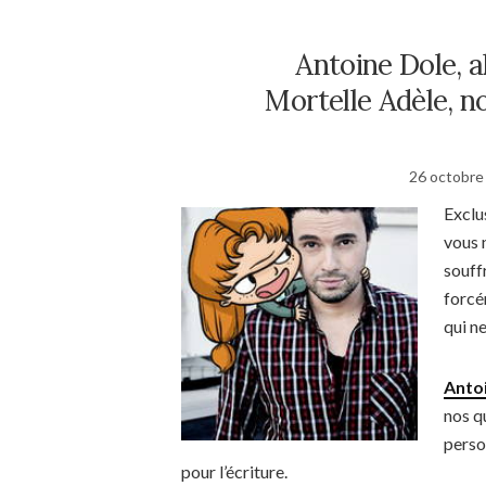
Antoine Dole, a
Mortelle Adèle, n
26 octobre
Exclus
vous 
souff
forcé
qui n
Anto
nos qu
perso
pour l’écriture.