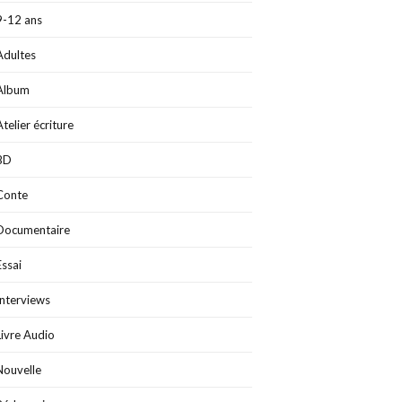
9-12 ans
Adultes
Album
Atelier écriture
BD
Conte
Documentaire
Essai
Interviews
Livre Audio
Nouvelle