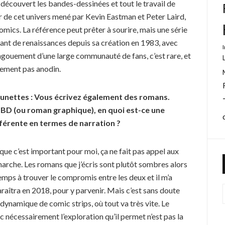
ai découvert les bandes-dessinées et tout le travail de
r de cet univers mené par Kevin Eastman et Peter Laird,
s comics. La référence peut prêter à sourire, mais une série
tant de renaissances depuis sa création en 1983, avec
engouement d’une large communauté de fans, c’est rare, et
nement pas anodin.
Lunettes : Vous écrivez également des romans.
a BD (ou roman graphique), en quoi est-ce une
érente en termes de narration ?
que c’est important pour moi, ça ne fait pas appel aux
arche. Les romans que j’écris sont plutôt sombres alors
temps à trouver le compromis entre les deux et il m’a
araîtra en 2018, pour y parvenir. Mais c’est sans doute
 dynamique de comic strips, où tout va très vite. Le
c nécessairement l’exploration qu’il permet n’est pas la