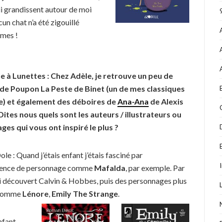
i grandissent autour de moi
cun chat n’a été zigouillé
omes !
e à Lunettes : Chez Adèle, je retrouve un peu de
s de Poupon La Peste de Binet (un de mes classiques
e) et également des déboires de
Ana-Ana
de Alexis
Dites nous quels sont les auteurs / illustrateurs ou
es qui vous ont inspiré le plus ?
le : Quand j’étais enfant j’étais fasciné par
inence de personnage comme
Mafalda
, par exemple. Par
j’ai découvert Calvin & Hobbes, puis des personnages plus
 comme
Lénore
,
Emily The Strange
.
nfant,