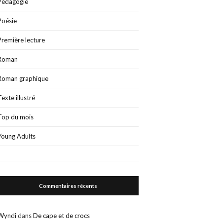
Pédagogie
Poésie
Première lecture
Roman
Roman graphique
Texte illustré
Top du mois
Young Adults
Commentaires récents
Wyndi
dans
De cape et de crocs