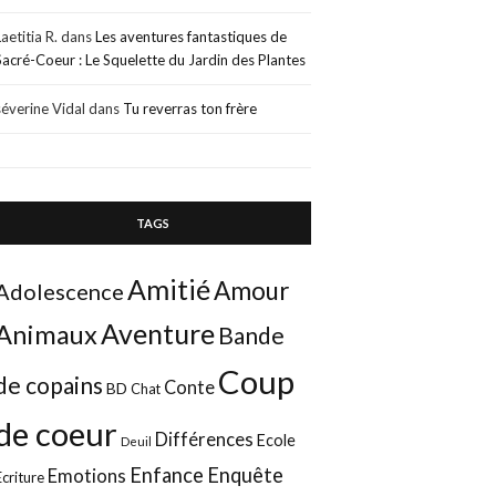
Laetitia R.
dans
Les aventures fantastiques de
Sacré-Coeur : Le Squelette du Jardin des Plantes
séverine Vidal
dans
Tu reverras ton frère
TAGS
Amitié
Amour
Adolescence
Aventure
Animaux
Bande
Coup
de copains
Conte
BD
Chat
de coeur
Différences
Ecole
Deuil
Enfance
Enquête
Emotions
Ecriture