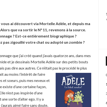
e vous ai découvert via Mortelle Adèle, et depuis ma
 Alors que va
sortir le N° 11, revenons à la source.
nnage ? Est-ce entièrement biographique ?
z pas zigouillé votre chat ou adopté un zombie ?
onnage que j’ai créé quand j’avais quatorze ans, dans mes
imide et je dessinais Mortelle Adèle sur des petits bouts
sais pas dire aux autres. Ce n’était
pa
s
le procédé le plus
it au moins l’intérêt de faire
res et soeurs, puis mes neveux et
e existe d’une certaine façon,
le n’est pas inspirée d’une
 une sorte d’alter ego. Il y a
j’aurais aimé faire sans doute,