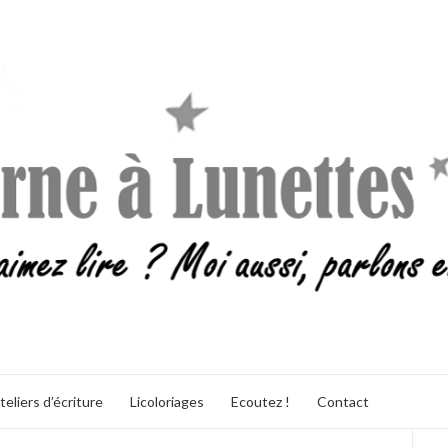
teliers d’écriture
Licoloriages
Ecoutez !
Contact