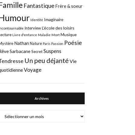
Famille
Fantastique
Frère & soeur
Humour
Imaginaire
Identité
L'école des loisirs
Interview
Incontournable
Musique
Lecture
Mort
Livre d'enfance
Maladie
Poésie
Nathan
Mystère
Nature
Paris
Passion
Suspens
Rêve
Sarbacane
Secret
Un peu déjanté
Tendresse
Vie
Voyage
quotidienne
Archives
Archives