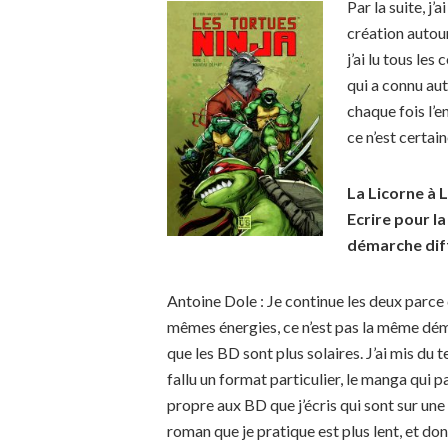
Par l
a suite, j’
création autou
j’ai lu tous le
qui a connu au
chaque fois l’
ce n’est certai
La Licorne à 
Ecrire pour l
démarche diff
Antoine Dole : Je continue les deux parce 
mêmes énergies, ce n’est pas la même dém
que les BD sont plus solaires. J’ai mis du 
fallu un format particulier, le manga qui p
propre aux BD que j’écris qui sont sur une
roman que je pratique est plus lent, et don