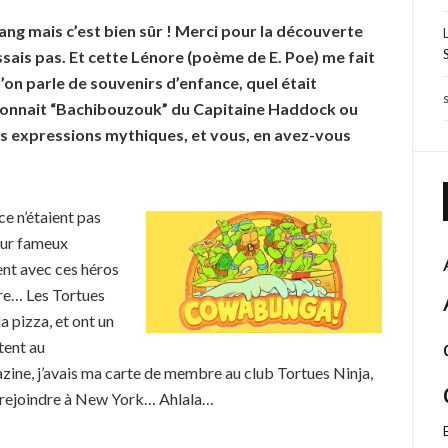
ang mais c’est bien sûr ! Merci pour la découverte
sais pas. Et cette Lénore (poème de E. Poe) me fait
 parle de souvenirs d’enfance, quel était
connait “Bachibouzouk” du Capitaine Haddock ou
des expressions mythiques, et vous, en avez-vous
ce n’étaient pas
leur fameux
ent avec ces héros
rdre… Les Tortues
a pizza, et ont un
tent au
azine, j’avais ma carte de membre au club Tortues Ninja,
les rejoindre à New York… Ahlala…