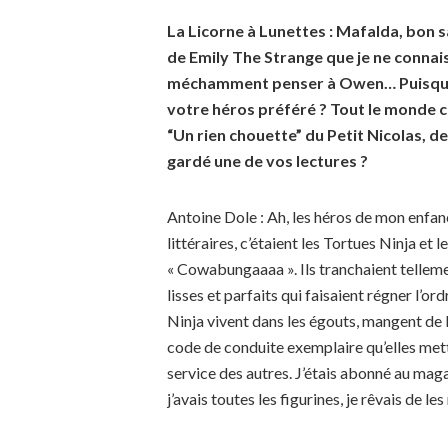
La Licorne à Lunettes : Mafalda, bon s
de Emily The Strange que je ne connais
méchamment penser à Owen… Puisqu’on
votre héros préféré ? Tout le monde 
“Un rien chouette” du Petit Nicolas, 
gardé une de vos lectures ?
Antoine Dole : Ah, les héros de mon enfan
littéraires, c’étaient les Tortues Ninja et 
« Cowabungaaaa ». Ils tranchaient tellem
lisses et parfaits qui faisaient régner l’o
Ninja vivent dans les égouts, mangent de l
code de conduite exemplaire qu’elles met
service des autres. J’étais abonné au mag
j’avais toutes les figurines, je rêvais de 