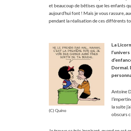
et beaucoup de bêtises que les enfants qu
aujourd’hui font ! Mais je vous rassure, au
pendant la réalisation de ces différents t
La Licorn
l’univer
d’enfanc
Dormal.
personnag
Antoine Do
l’impert
la suite 
(C) Quino
obscurs
Je trouve ça très inspirant, quand on est e