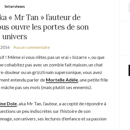
Interviews
f
ka « Mr Tan » l’auteur de
ous ouvre les portes de son
univers
 2016
Aucun commentaire
if ! Même si vous n’êtes pas un vrai « bizarre », ou que
ne cohabitez pas avec un zombie fait maison, un chat
re-douleur ou un grizzli nain supersonique, vous avez
ment entendu parler de
Mortelle Adèle
, une petite fille
e mâche pas ses mots (mais plutôt ses ennemis).
ine Dole
, aka Mr Tan, l’auteur, a accepté de répondre à
estions un peu indiscrètes sur l’histoire de son
nnage, son univers, ses lectures d’enfance et sa passion