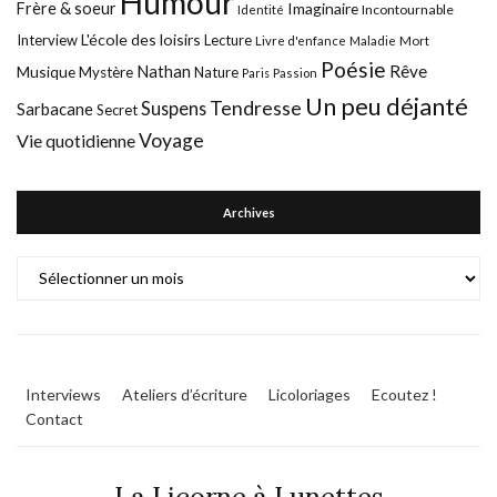
Humour
Frère & soeur
Imaginaire
Incontournable
Identité
L'école des loisirs
Interview
Lecture
Mort
Livre d'enfance
Maladie
Poésie
Nathan
Rêve
Musique
Mystère
Nature
Paris
Passion
Un peu déjanté
Tendresse
Suspens
Sarbacane
Secret
Voyage
Vie quotidienne
Archives
Archives
Interviews
Ateliers d’écriture
Licoloriages
Ecoutez !
Contact