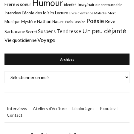
Humour
Frère & soeur
Imaginaire
Incontournable
Identité
L'école des loisirs
Interview
Lecture
Mort
Livre d'enfance
Maladie
Poésie
Nathan
Rêve
Musique
Mystère
Nature
Paris
Passion
Un peu déjanté
Tendresse
Suspens
Sarbacane
Secret
Voyage
Vie quotidienne
Archives
Archives
Interviews
Ateliers d’écriture
Licoloriages
Ecoutez !
Contact