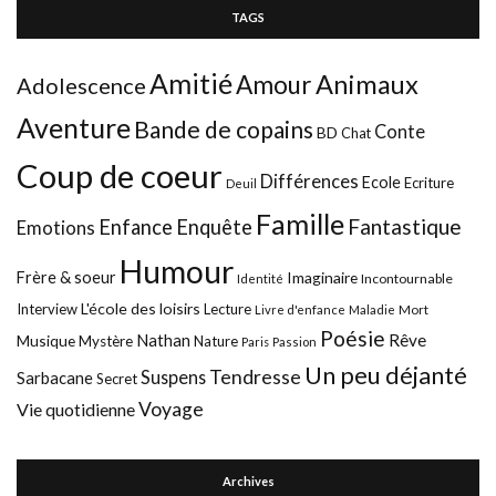
TAGS
Amitié
Animaux
Amour
Adolescence
Aventure
Bande de copains
Conte
BD
Chat
Coup de coeur
Différences
Ecole
Ecriture
Deuil
Famille
Fantastique
Enfance
Enquête
Emotions
Humour
Frère & soeur
Imaginaire
Incontournable
Identité
L'école des loisirs
Interview
Lecture
Mort
Livre d'enfance
Maladie
Poésie
Nathan
Rêve
Musique
Mystère
Nature
Paris
Passion
Un peu déjanté
Tendresse
Suspens
Sarbacane
Secret
Voyage
Vie quotidienne
Archives