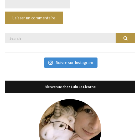
Search
Search
for:
Suivre sur Instagram
Bienvenue chez Lulu La Licorne