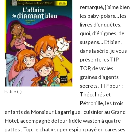
remarqué, j’aime bien
les baby-polars… les
livres d’enquêtes,
quoi, d’énigmes, de
suspens… Et bien,
dans la série, je vous
présente les TIP-
TOP, de vraies
graines d’agents
secrets. TIP pour :
Hatier (c)
T
héo,
I
nés et
P
étronille, les trois
enfants de Monsieur Lagarrigue, cuisinier au Grand
Hôtel, accompagné de leur fidèle waston à quatre
pattes : Top, le chat « super espion payé en caresses