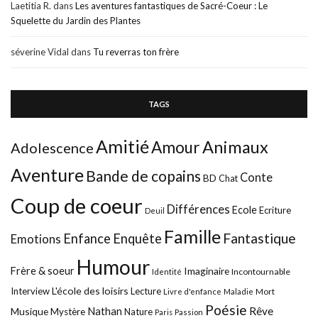
Laetitia R.
dans
Les aventures fantastiques de Sacré-Coeur : Le
Squelette du Jardin des Plantes
séverine Vidal
dans
Tu reverras ton frère
TAGS
Amitié
Animaux
Amour
Adolescence
Aventure
Bande de copains
Conte
BD
Chat
Coup de coeur
Différences
Ecole
Ecriture
Deuil
Famille
Fantastique
Enfance
Enquête
Emotions
Humour
Frère & soeur
Imaginaire
Incontournable
Identité
L'école des loisirs
Interview
Lecture
Mort
Livre d'enfance
Maladie
Poésie
Nathan
Rêve
Musique
Mystère
Nature
Paris
Passion