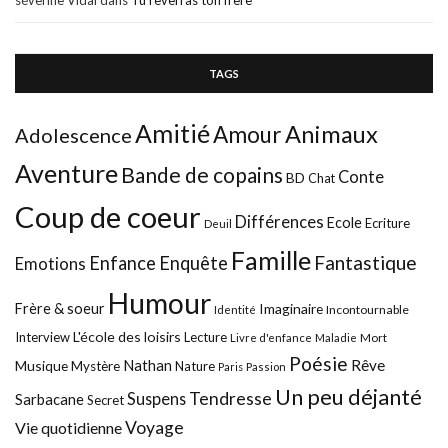
TAGS
Amitié
Animaux
Amour
Adolescence
Aventure
Bande de copains
Conte
BD
Chat
Coup de coeur
Différences
Ecole
Ecriture
Deuil
Famille
Fantastique
Enfance
Enquête
Emotions
Humour
Frère & soeur
Imaginaire
Incontournable
Identité
L'école des loisirs
Interview
Lecture
Mort
Livre d'enfance
Maladie
Poésie
Nathan
Rêve
Musique
Mystère
Nature
Paris
Passion
Un peu déjanté
Tendresse
Suspens
Sarbacane
Secret
Voyage
Vie quotidienne