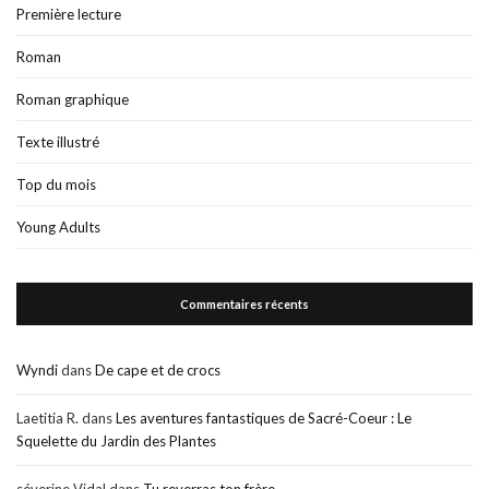
Première lecture
Roman
Roman graphique
Texte illustré
Top du mois
Young Adults
Commentaires récents
Wyndi
dans
De cape et de crocs
Laetitia R.
dans
Les aventures fantastiques de Sacré-Coeur : Le
Squelette du Jardin des Plantes
séverine Vidal
dans
Tu reverras ton frère