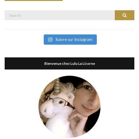
Search
Search
for:
Suivre sur Instagram
Bienvenue chez Lulu La Licorne