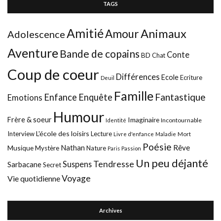
TAGS
Amitié
Animaux
Amour
Adolescence
Aventure
Bande de copains
Conte
BD
Chat
Coup de coeur
Différences
Ecole
Ecriture
Deuil
Famille
Fantastique
Enfance
Enquête
Emotions
Humour
Frère & soeur
Imaginaire
Incontournable
Identité
L'école des loisirs
Interview
Lecture
Mort
Livre d'enfance
Maladie
Poésie
Nathan
Rêve
Musique
Mystère
Nature
Paris
Passion
Un peu déjanté
Tendresse
Suspens
Sarbacane
Secret
Voyage
Vie quotidienne
Archives