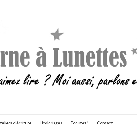
teliers d’écriture
Licoloriages
Ecoutez !
Contact