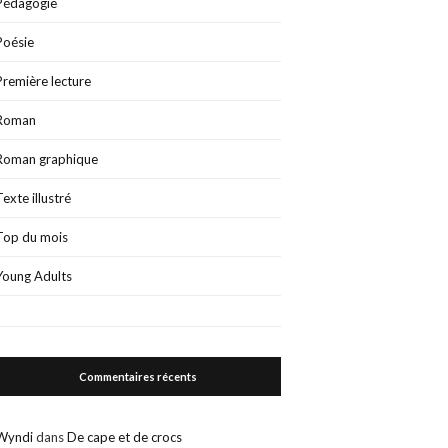
Pédagogie
Poésie
Première lecture
Roman
Roman graphique
Texte illustré
Top du mois
Young Adults
Commentaires récents
Wyndi
dans
De cape et de crocs