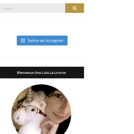
Search
Search
or:
Suivre sur Instagram
Bienvenue chez Lulu La Licorne