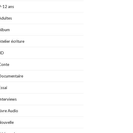
9-12 ans
Adultes
Album
Atelier écriture
BD
Conte
Documentaire
Essai
Interviews
Livre Audio
Nouvelle