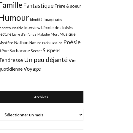
Famille
Fantastique
Frère & soeur
Humour
Imaginaire
Identité
L'école des loisirs
Interview
Incontournable
Musique
Lecture
Mort
Livre d'enfance
Maladie
Poésie
Nathan
Mystère
Nature
Paris
Passion
Suspens
Rêve
Sarbacane
Secret
Un peu déjanté
Tendresse
Vie
Voyage
quotidienne
Archives
Archives