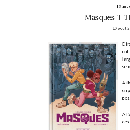
13 ans 
Masques T. 1
19 août 
Dire
enf
l’a
sem
Aill
en p
pos
Al, 
ces 