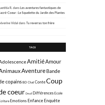
Laetitia R.
dans
Les aventures fantastiques de
Sacré-Coeur : Le Squelette du Jardin des Plantes
séverine Vidal
dans
Tu reverras ton frère
TAGS
Amitié
Amour
Adolescence
Aventure
Animaux
Bande
Coup
de copains
Conte
BD
Chat
de coeur
Différences
Ecole
Deuil
Enfance
Enquête
Emotions
Ecriture