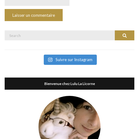
Search
Search
for:
Suivre sur Instagram
Bienvenue chez Lulu La Licorne