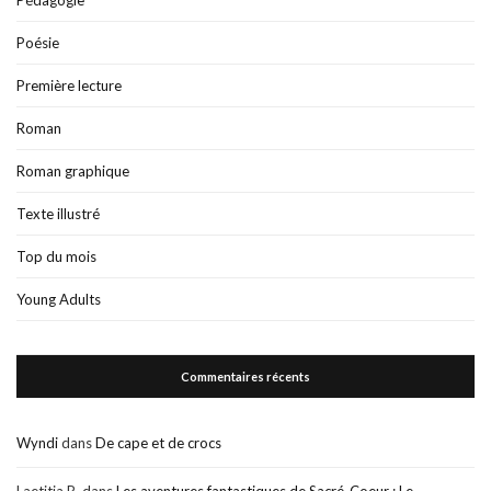
Poésie
Première lecture
Roman
Roman graphique
Texte illustré
Top du mois
Young Adults
Commentaires récents
Wyndi
dans
De cape et de crocs
Laetitia R.
dans
Les aventures fantastiques de Sacré-Coeur : Le