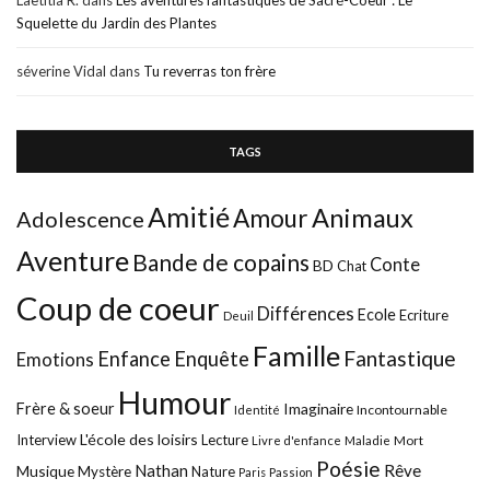
Squelette du Jardin des Plantes
séverine Vidal
dans
Tu reverras ton frère
TAGS
Amitié
Animaux
Amour
Adolescence
Aventure
Bande de copains
Conte
BD
Chat
Coup de coeur
Différences
Ecole
Ecriture
Deuil
Famille
Fantastique
Enfance
Enquête
Emotions
Humour
Frère & soeur
Imaginaire
Incontournable
Identité
L'école des loisirs
Interview
Lecture
Mort
Livre d'enfance
Maladie
Poésie
Nathan
Rêve
Musique
Mystère
Nature
Paris
Passion