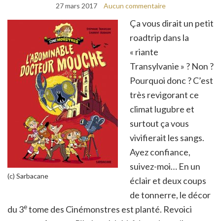
27 mars 2017
Aucun commentaire
Ça vous dirait un petit
roadtrip dans la
« riante
Transylvanie » ? Non ?
Pourquoi donc ? C’est
très revigorant ce
climat lugubre et
surtout ça vous
vivifierait les sangs.
Ayez confiance,
suivez-moi… En un
(c) Sarbacane
éclair et deux coups
de tonnerre, le décor
e
du 3
tome des Cinémonstres est planté. Revoici