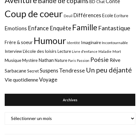
Bande de copains
Conte
BD
Chat
Coup de coeur
Différences
Ecole
Ecriture
Deuil
Famille
Fantastique
Enfance
Enquête
Emotions
Humour
Frère & soeur
Imaginaire
Incontournable
Identité
L'école des loisirs
Interview
Lecture
Mort
Livre d'enfance
Maladie
Poésie
Nathan
Rêve
Musique
Mystère
Nature
Paris
Passion
Un peu déjanté
Tendresse
Suspens
Sarbacane
Secret
Voyage
Vie quotidienne
Archives
Archives