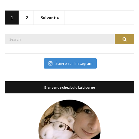
1
2
Suivant »
Search
Search
for:
Suivre sur Instagram
Bienvenue chez Lulu La Licorne