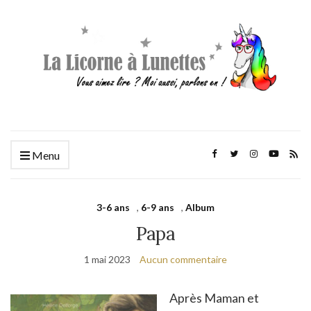
Menu
3-6 ans
,
6-9 ans
,
Album
Papa
1 mai 2023
Aucun commentaire
Après Maman et