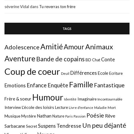
séverine Vidal
dans
Tu reverras ton frère
TAGS
Amitié
Animaux
Amour
Adolescence
Aventure
Bande de copains
Conte
BD
Chat
Coup de coeur
Différences
Ecole
Ecriture
Deuil
Famille
Fantastique
Enfance
Enquête
Emotions
Humour
Frère & soeur
Imaginaire
Incontournable
Identité
L'école des loisirs
Interview
Lecture
Mort
Livre d'enfance
Maladie
Poésie
Nathan
Rêve
Musique
Mystère
Nature
Paris
Passion
Un peu déjanté
Tendresse
Suspens
Sarbacane
Secret