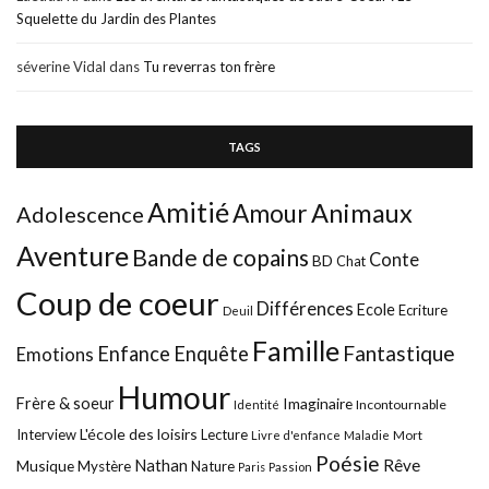
Squelette du Jardin des Plantes
séverine Vidal
dans
Tu reverras ton frère
TAGS
Amitié
Animaux
Amour
Adolescence
Aventure
Bande de copains
Conte
BD
Chat
Coup de coeur
Différences
Ecole
Ecriture
Deuil
Famille
Fantastique
Enfance
Enquête
Emotions
Humour
Frère & soeur
Imaginaire
Incontournable
Identité
L'école des loisirs
Interview
Lecture
Mort
Livre d'enfance
Maladie
Poésie
Nathan
Rêve
Musique
Mystère
Nature
Paris
Passion