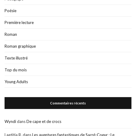
Poésie
Première lecture
Roman
Roman graphique
Texte illustré
Top du mois
Young Adults
Commentaires récents
Wyndi
dans
De cape et de crocs
Laetitia R.
dans
Les aventures fantastiques de Sacré-Coeur : Le