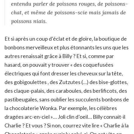
entendu parler de poissons rouges, de poissons-
chat, et même de poissons-scie mais jamais de
poissons niais.
Et si après un coup d’éclat et de gloire, la boutique de
bonbons merveilleux et plus étonnants les uns que les
autres renaissait grâce à Billy ? Et si, comme par
hasard, on pouvait y trouver « des coquefusées
électriques qui font dresser les cheveux sur la tête,
des gobigoulettes , des Zutzutes (…) des bise-glottes,
des claque-palais, des caraboules, des berlificots, des
pastibeugales, sans oublier les succulents bonbons de
la chocolaterie Wonka. Par exemple, les célèbres
dragées arc-en-ciel »… Joli clin d’oeil… Billy connait-il
Charlie ? Et vous ? Si non, courrez vite lire « Charlie à la
Chocolaterie » après avoir lu celui-ci. On est vite en