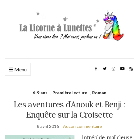
Menu
6-9 ans
,
Première lecture
,
Roman
Les aventures d’Anouk et Benji :
Enquête sur la Croisette
8 avril 2016
Aucun commentaire
Intrépide, ma
licieuse