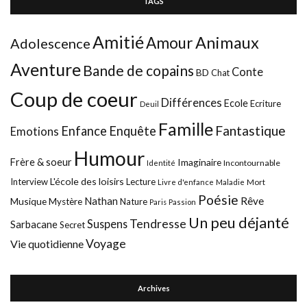
TAGS
Amitié
Animaux
Amour
Adolescence
Aventure
Bande de copains
Conte
BD
Chat
Coup de coeur
Différences
Ecole
Ecriture
Deuil
Famille
Fantastique
Enfance
Enquête
Emotions
Humour
Frère & soeur
Imaginaire
Incontournable
Identité
L'école des loisirs
Interview
Lecture
Mort
Livre d'enfance
Maladie
Poésie
Nathan
Rêve
Musique
Mystère
Nature
Paris
Passion
Un peu déjanté
Tendresse
Suspens
Sarbacane
Secret
Voyage
Vie quotidienne
Archives