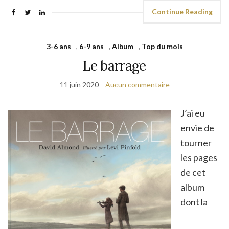
Continue Reading
3-6 ans
,
6-9 ans
,
Album
,
Top du mois
Le barrage
11 juin 2020
Aucun commentaire
J’ai eu
envie de
tourner
les pages
de cet
album
dont la