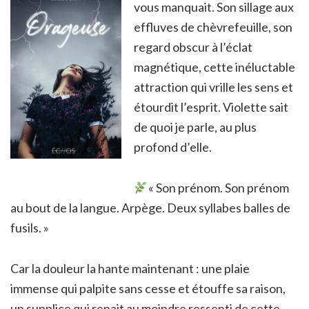
vous manquait. Son sillage aux
effluves de chèvrefeuille, son
regard obscur à l’éclat
magnétique, cette inéluctable
attraction qui vrille les sens et
étourdit l’esprit. Violette sait
de quoi je parle, au plus
profond d’elle.
« Son prénom. Son prénom
au bout de la langue. Arpège. Deux syllabes balles de
fusils. »
Car la douleur la hante maintenant : une plaie
immense qui palpite sans cesse et étouffe sa raison,
un supplice qui renait au moindre ressenti de cette