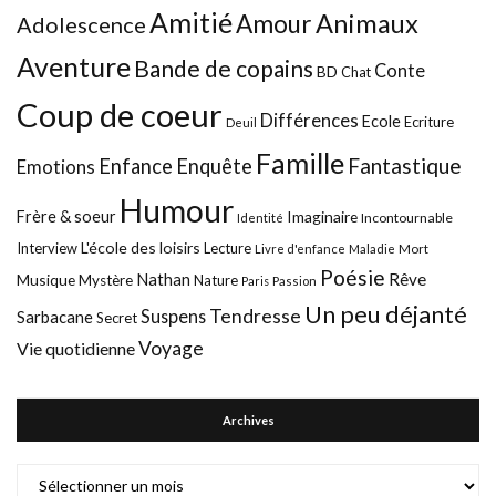
Amitié
Animaux
Amour
Adolescence
Aventure
Bande de copains
Conte
BD
Chat
Coup de coeur
Différences
Ecole
Ecriture
Deuil
Famille
Fantastique
Enfance
Enquête
Emotions
Humour
Frère & soeur
Imaginaire
Incontournable
Identité
L'école des loisirs
Interview
Lecture
Mort
Livre d'enfance
Maladie
Poésie
Nathan
Rêve
Musique
Mystère
Nature
Paris
Passion
Un peu déjanté
Tendresse
Suspens
Sarbacane
Secret
Voyage
Vie quotidienne
Archives
Archives