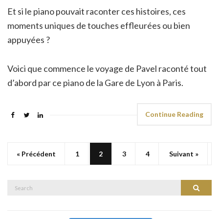
Et si le piano pouvait raconter ces histoires, ces
moments uniques de touches effleurées ou bien
appuyées ?
Voici que commence le voyage de Pavel raconté tout
d’abord par ce piano de la Gare de Lyon à Paris.
Continue Reading
« Précédent
1
2
3
4
Suivant »
Search
Search
for: