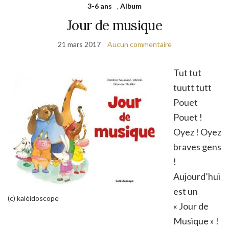
3-6 ans
,
Album
Jour de musique
21 mars 2017
Aucun commentaire
Tut tut
tuutt tutt
Pouet
Pouet !
Oyez ! Oyez
braves gens
!
Aujourd’hui
est un
(c) kaléidoscope
« Jour de
Musique » !