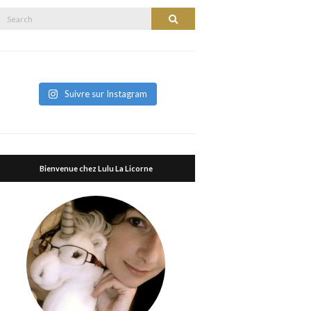
Search
Search
or:
Suivre sur Instagram
Bienvenue chez Lulu La Licorne