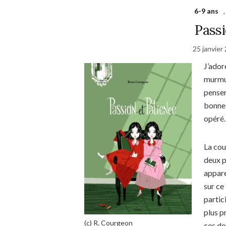
6-9 ans
Passi
25 janvier
J’ador
murmur
penser
bonne 
opér
La cou
deux p
appare
sur ce
partic
plus p
(c) R. Courgeon
ces de