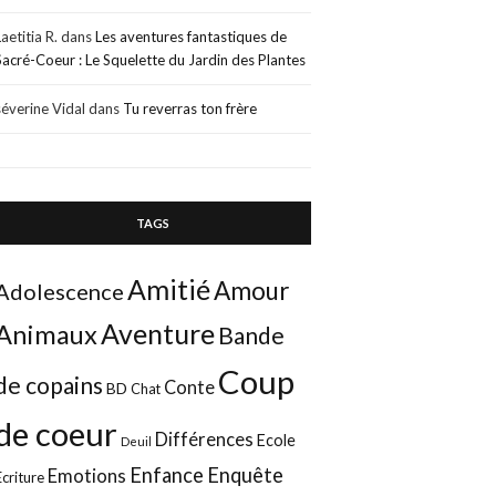
Laetitia R.
dans
Les aventures fantastiques de
Sacré-Coeur : Le Squelette du Jardin des Plantes
séverine Vidal
dans
Tu reverras ton frère
TAGS
Amitié
Amour
Adolescence
Aventure
Animaux
Bande
Coup
de copains
Conte
BD
Chat
de coeur
Différences
Ecole
Deuil
Enfance
Enquête
Emotions
Ecriture