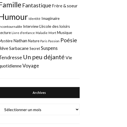
Famille
Fantastique
Frère & soeur
Humour
Imaginaire
Identité
L'école des loisirs
Interview
Incontournable
Musique
Lecture
Mort
Livre d'enfance
Maladie
Poésie
Nathan
Mystère
Nature
Paris
Passion
Suspens
Rêve
Sarbacane
Secret
Un peu déjanté
Tendresse
Vie
Voyage
quotidienne
Archives
Archives