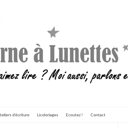
teliers d’écriture
Licoloriages
Ecoutez !
Contact