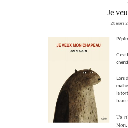
Je ve
20 mars 
Pépit
C’est 
cherc
Lors d
malheu
la tor
l’ours
Tu n
Non. 