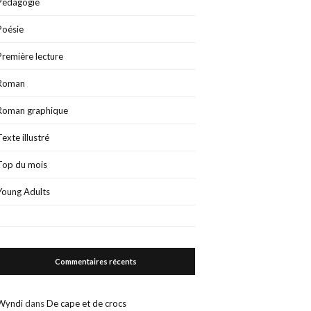
Pédagogie
Poésie
Première lecture
Roman
Roman graphique
Texte illustré
Top du mois
Young Adults
Commentaires récents
Wyndi
dans
De cape et de crocs