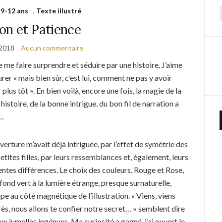
,
9-12 ans
,
Texte illustré
f
on et Patience
 2018
Aucun commentaire
e me faire surprendre et séduire par une histoire. J’aime
er « mais bien sûr, c’est lui, comment ne pas y avoir
 plus tôt ». En bien voilà, encore une fois, la magie de la
histoire, de la bonne intrigue, du bon fil de narration a
é…
verture m’avait déjà intriguée, par l’effet de symétrie des
etites filles, par leurs ressemblances et,
également,
leurs
ntes différences. Le choix des couleurs, Rouge et Rose,
 fond vert à la lumière étrange, presque surnaturelle,
ipe au côté magnétique de l’illustration. « Viens, viens
rès, nous allons te confier notre secret… » semblent dire
ux jumelles ingénues. Ma curiosité a gagné, j’ai ouvert le