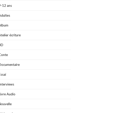
9-12 ans
Adultes
Album
Atelier écriture
BD
Conte
Documentaire
Essai
Interviews
Livre Audio
Nouvelle