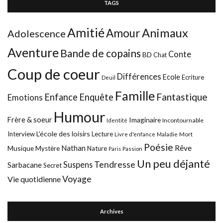
TAGS
Amitié
Animaux
Amour
Adolescence
Aventure
Bande de copains
Conte
BD
Chat
Coup de coeur
Différences
Ecole
Ecriture
Deuil
Famille
Fantastique
Enfance
Enquête
Emotions
Humour
Frère & soeur
Imaginaire
Incontournable
Identité
L'école des loisirs
Interview
Lecture
Mort
Livre d'enfance
Maladie
Poésie
Nathan
Rêve
Musique
Mystère
Nature
Paris
Passion
Un peu déjanté
Tendresse
Suspens
Sarbacane
Secret
Voyage
Vie quotidienne
Archives