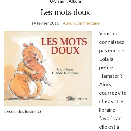
0-3 ans
,
Album
Les mots doux
14 février 2016
Aucun commentaire
Vous ne
connaissez
pas encore
Lola la
petite
Hamster ?
Alors,
courrez vite
chez votre
libraire
L’Ecole des loisirs (c)
favori car
elle est à