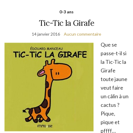
0-3 ans
Tic-Tic la Girafe
14 janvier 2016
Aucun commentaire
Que se
passe-t-il si
la Tic-Tic la
Girafe
toute jaune
veut faire
un câlin à un
cactus ?
Pique,
pique et
pffff…